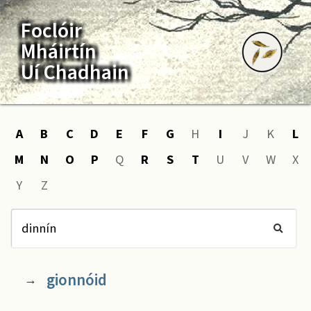
Foclóir
Mháirtín
Uí Chadhain
A
B
C
D
E
F
G
H
I
J
K
L
M
N
O
P
Q
R
S
T
U
V
W
X
Y
Z
gionnóid
→