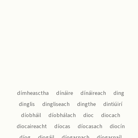
dímheasctha
dínáire
dínáireach
ding
dinglis
dingliseach
dingthe
dintiúirí
díobháil
díobhálach
dioc
diocach
diocaireacht
díocas
díocasach
diocín
díog
diogáil
díogarnach
díogarnaíl