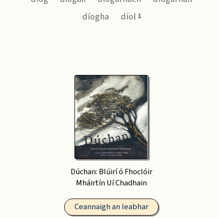
díogha
díol
1
Dúchan: Blúirí ó Fhoclóir
Mháirtín Uí Chadhain
Ceannaigh an leabhar