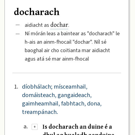
docharach
dochar
—
aidiacht as
.
—
Ní mórán leas a baintear as "docharach" le
h-ais an ainm-fhocail "dochar". Níl sé
baoghal air cho coitianta mar aidiacht
agus atá sé mar ainm-fhocal
1.
díobhálach; mísceamhail,
domáisteach, gangaideach,
gaimheamhail, fabhtach, dona,
treampánach.
Is docharach an duine é a
a.
+
dhul ag bualadh aonduine