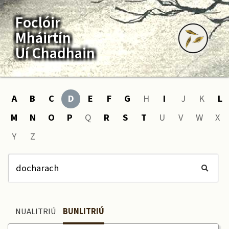
Foclóir
Mháirtín
Uí Chadhain
A
B
C
D
E
F
G
H
I
J
K
L
M
N
O
P
Q
R
S
T
U
V
W
X
Y
Z
NUALITRIÚ
BUNLITRIÚ