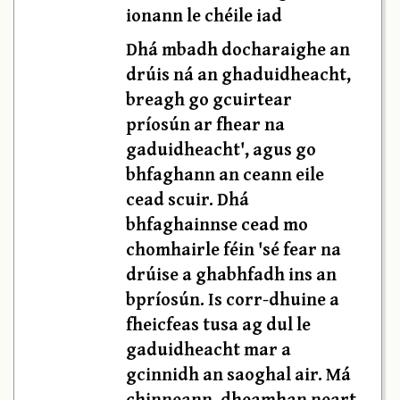
ionann le chéile iad
Dhá mbadh docharaighe an
drúis ná an ghaduidheacht,
breagh go gcuirtear
príosún ar fhear na
gaduidheacht', agus go
bhfaghann an ceann eile
cead scuir. Dhá
bhfaghainnse cead mo
chomhairle féin 'sé fear na
drúise a ghabhfadh ins an
bpríosún. Is corr-dhuine a
fheicfeas tusa ag dul le
gaduidheacht mar a
gcinnidh an saoghal air. Má
chinneann, dheamhan neart