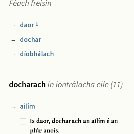
Féach freisin
daor
1
→
dochar
→
díobhálach
→
docharach
in iontrálacha eile (11)
ailím
→
Is daor, docharach an ailím é an
plúr anois.