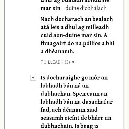
mar sin
= duine díobhálach
Nach docharach an bealach
atá leis a dhul ag milleadh
cuid aon-duine mar sin. A
fhuagairt do na póilíos a bhí
a dhéanamh.
TUILLEADH (3) ▼
Is docharaighe go mór an
+
lobhadh bán ná an
dubhachan. Speireann an
lobhadh bán na dasachaí ar
fad, ach déanann siad
seasamh eicínt de bhárr an
dubhachain. Is beag is