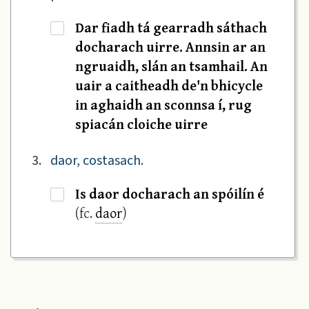
Dar fiadh tá gearradh sáthach
·
docharach uirre. Annsin ar an
ngruaidh, slán an tsamhail. An
uair a caitheadh de'n bhicycle
in aghaidh an sconnsa í, rug
spiacán cloiche uirre
3.
daor, costasach.
Is daor docharach an spóilín é
·
(fc.
daor
)