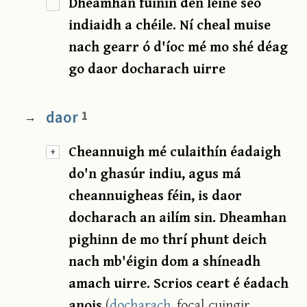
Dheamhan fúinín den léine seo
indiaidh a chéile. Ní cheal muise
nach gearr ó d'íoc mé mo shé déag
go daor docharach uirre
daor
1
→
Cheannuigh mé culaithín éadaigh
+
do'n ghasúr indiu, agus má
cheannuigheas féin, is daor
docharach an ailím sin. Dheamhan
pighinn de mo thrí phunt deich
nach mb'éigin dom a shíneadh
amach uirre. Scrios ceart é éadach
anois
(
docharach
, focal cuingir