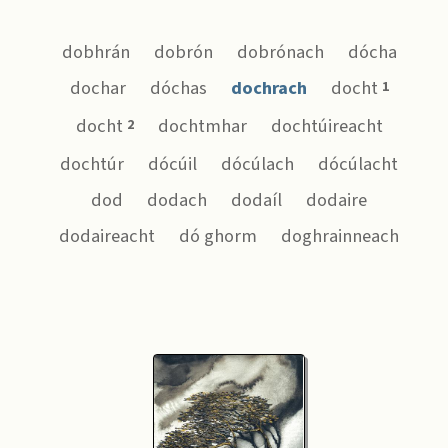
dobhrán
dobrón
dobrónach
dócha
dochar
dóchas
dochrach
docht
1
docht
dochtmhar
dochtúireacht
2
dochtúr
dócúil
dócúlach
dócúlacht
dod
dodach
dodaíl
dodaire
dodaireacht
dó ghorm
doghrainneach