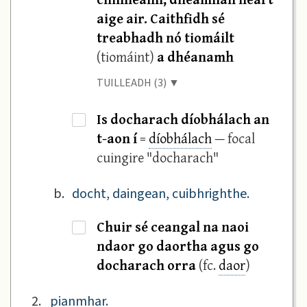
aige air. Caithfidh sé
treabhadh nó tiomáilt
(tiomáint)
a dhéanamh
TUILLEADH (3) ▼
Is docharach díobhálach an
·
t-aon í
=
díobhálach
— focal
cuingire "docharach"
b.
docht, daingean, cuibhrighthe.
Chuir sé ceangal na naoi
·
ndaor go daortha agus go
docharach orra
(fc.
daor
)
2.
pianmhar.