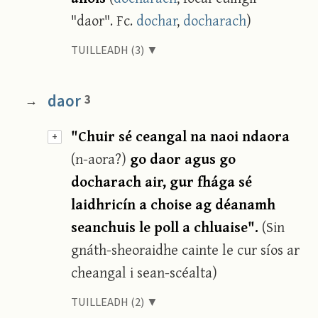
"daor". Fc.
dochar
,
docharach
)
TUILLEADH (3) ▼
daor
3
→
"Chuir sé ceangal na naoi ndaora
+
(n-aora?)
go daor agus go
docharach air, gur fhága sé
laidhricín a choise ag déanamh
seanchuis le poll a chluaise".
(Sin
gnáth-sheoraidhe cainte le cur síos ar
cheangal i sean-scéalta)
TUILLEADH (2) ▼