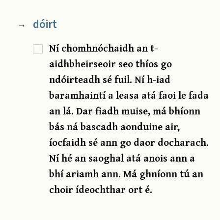
dóirt
→
Ní chomhnóchaidh an t-
aidhbheirseoir seo thíos go
ndóirteadh sé fuil. Ní h-iad
baramhaintí a leasa atá faoi le fada
an lá. Dar fiadh muise, má bhíonn
bás ná bascadh aonduine air,
íocfaidh sé ann go daor docharach.
Ní hé an saoghal atá anois ann a
bhí ariamh ann. Má ghníonn tú an
choir ídeochthar ort é.