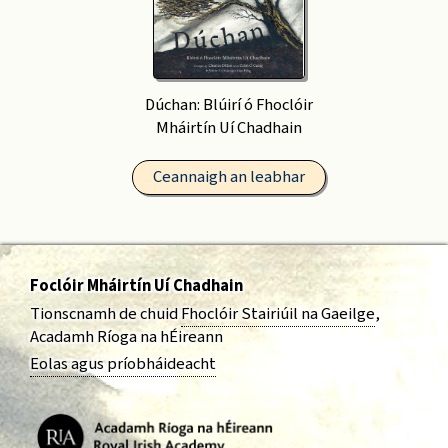
Dúchan: Blúirí ó Fhoclóir
Mháirtín Uí Chadhain
Ceannaigh an leabhar
Foclóir Mháirtín Uí Chadhain
Tionscnamh de chuid
Fhoclóir Stairiúil na Gaeilge
,
Acadamh Ríoga na hÉireann
Eolas agus príobháideacht