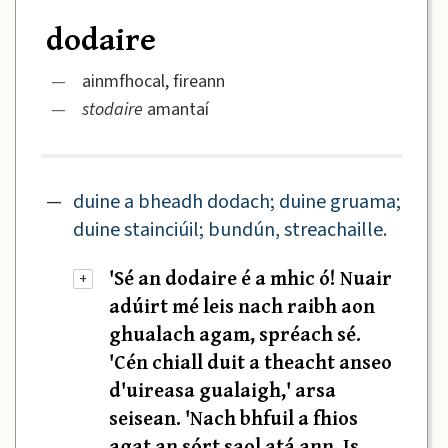
dodaire
—
ainmfhocal, fireann
—
stodaire
amantaí
—
duine a bheadh dodach; duine gruama;
duine stainciúil; bundún, streachaille.
'Sé an dodaire é a mhic ó! Nuair
+
adúirt mé leis nach raibh aon
ghualach agam, spréach sé.
'Cén chiall duit a theacht anseo
d'uireasa gualaigh,' arsa
seisean. 'Nach bhfuil a fhios
agat an sórt saol atá ann. Is