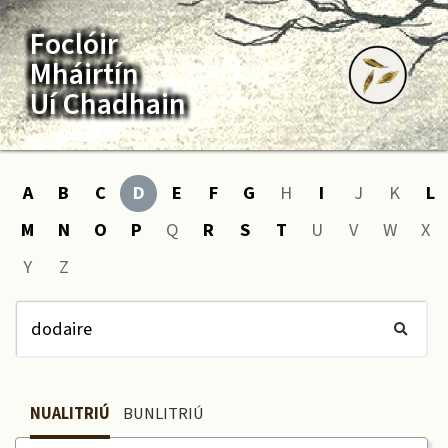
Foclóir
Mháirtín
Uí Chadhain
A
B
C
D
E
F
G
H
I
J
K
L
M
N
O
P
Q
R
S
T
U
V
W
X
Y
Z
NUALITRIÚ
BUNLITRIÚ