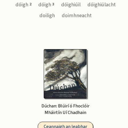
dóigh
dóigh
dóighiúil
dóighiúlacht
2
3
doiligh
doimhneacht
Dúchan: Blúirí ó Fhoclóir
Mháirtín Uí Chadhain
Ceannaigh an leabhar