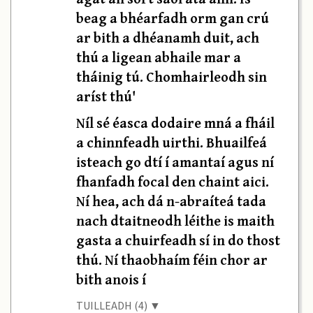
beag a bhéarfadh orm gan crú
ar bith a dhéanamh duit, ach
thú a ligean abhaile mar a
tháinig tú. Chomhairleodh sin
aríst thú'
Níl sé éasca dodaire mná a fháil
a chinnfeadh uirthi. Bhuailfeá
isteach go dtí í amantaí agus ní
fhanfadh focal den chaint aici.
Ní hea, ach dá n-abraíteá tada
nach dtaitneodh léithe is maith
gasta a chuirfeadh sí in do thost
thú. Ní thaobhaím féin chor ar
bith anois í
TUILLEADH (4) ▼