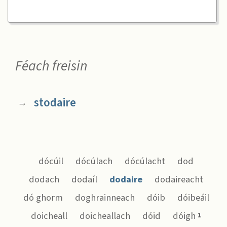
Féach freisin
stodaire
→
dócúil
dócúlach
dócúlacht
dod
dodach
dodaíl
dodaire
dodaireacht
dó ghorm
doghrainneach
dóib
dóibeáil
doicheall
doicheallach
dóid
dóigh
1