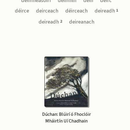
deimheasóirí
deimhin
déin
deirc
déirce
deirceach
déirceach
deireadh
1
deireadh
deireanach
2
Dúchan: Blúirí ó Fhoclóir
Mháirtín Uí Chadhain