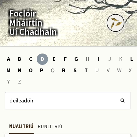
Foclóir
Mháirtín
Uí Chadhain
A
B
C
D
E
F
G
H
I
J
K
L
M
N
O
P
Q
R
S
T
U
V
W
X
Y
Z
NUALITRIÚ
BUNLITRIÚ