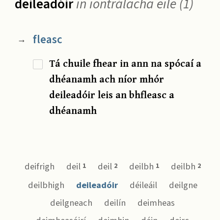
deileadóir
in iontrálacha eile (1)
fleasc
→
Tá chuile fhear in ann na spócaí a
dhéanamh ach níor mhór
deileadóir leis an bhfleasc a
dhéanamh
deifrigh
deil
deil
deilbh
deilbh
1
2
1
2
deilbhigh
deileadóir
déileáil
deilgne
deilgneach
deilín
deimheas