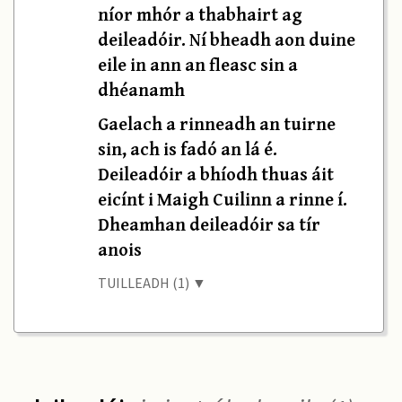
níor mhór a thabhairt ag
deileadóir. Ní bheadh aon duine
eile in ann an fleasc sin a
dhéanamh
Gaelach a rinneadh an tuirne
sin, ach is fadó an lá é.
Deileadóir a bhíodh thuas áit
eicínt i Maigh Cuilinn a rinne í.
Dheamhan deileadóir sa tír
anois
TUILLEADH (1) ▼