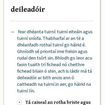
deileadóir
—
fear dhéanta tuirní: tuirní eiteáin agus
tuirní sníofa. Thabharfaí ar an té a
dhéanfadh rothaí tuirní go háirid é.
Ghníodh sé priontaí ime freisin agus
rudaí den tsórt sin. Bhíodh go leor acu
faoin tuaith trí fichead nó cheithre
fichead bliain ó shin, ach is láidir má tá
deileadóir ar bith anois ann ó
caitheadh na tuirní in aer, go háirid na
tuirní lín.
Tá caiseal an rotha briste agus
+