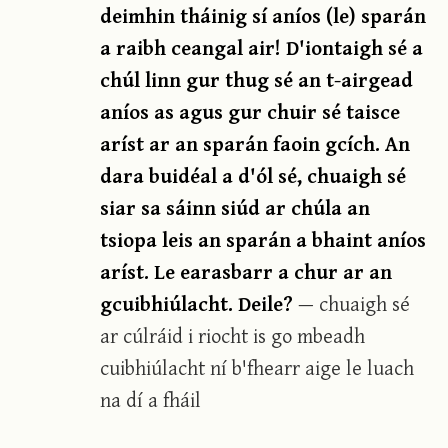
deimhin tháinig sí aníos (le) sparán
a raibh ceangal air! D'iontaigh sé a
chúl linn gur thug sé an t-airgead
aníos as agus gur chuir sé taisce
aríst ar an sparán faoin gcích. An
dara buidéal a d'ól sé, chuaigh sé
siar sa sáinn siúd ar chúla an
tsiopa leis an sparán a bhaint aníos
aríst. Le earasbarr a chur ar an
gcuibhiúlacht. Deile?
— chuaigh sé
ar cúlráid i riocht is go mbeadh
cuibhiúlacht ní b'fhearr aige le luach
na dí a fháil