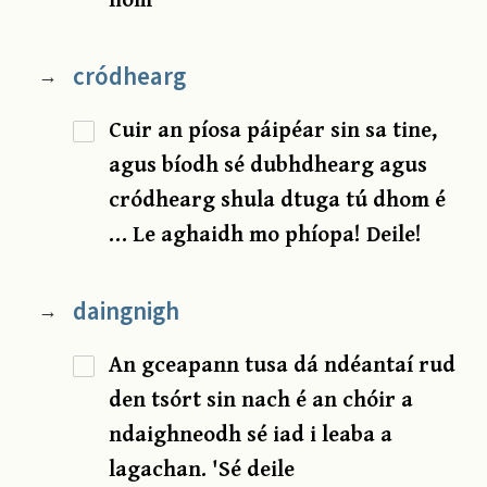
cródhearg
→
Cuir an píosa páipéar sin sa tine,
agus bíodh sé dubhdhearg agus
cródhearg shula dtuga tú dhom é
… Le aghaidh mo phíopa! Deile!
daingnigh
→
An gceapann tusa dá ndéantaí rud
den tsórt sin nach é an chóir a
ndaighneodh sé iad i leaba a
lagachan. 'Sé deile