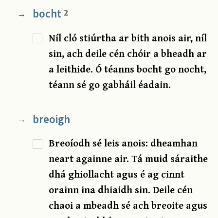
bocht
2
→
Níl cló stiúrtha ar bith anois air, níl
sin, ach deile cén chóir a bheadh ar
a leithide. Ó téanns bocht go nocht,
téann sé go gabháil éadain.
breoigh
→
Breoíodh sé leis anois: dheamhan
neart againne air. Tá muid sáraithe
dhá ghiollacht agus é ag cinnt
orainn ina dhiaidh sin. Deile cén
chaoi a mbeadh sé ach breoite agus