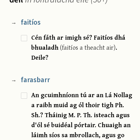
faitíos
→
Cén fáth ar imigh sé? Faitíos dhá
bhualadh
(faitíos a theacht air)
.
Deile?
farasbarr
→
An gcuimhníonn tú ar an Lá Nollag
a raibh muid ag ól thoir tigh Ph.
Sh.? Tháinig M. P. Th. isteach agus
d'ól sé buidéal pórtair. Chuaigh an
láimh síos sa mbrollach, agus go