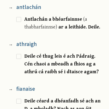
antlachán
→
Antlachán a bhéarfainnse
(a
thabharfainnse)
ar a leithide. Deile.
athraigh
→
Deile cé thug leis é ach Pádraig.
Cén chaoi a mbeadh a fhios ag a
athrú cá raibh sé i dtaisce agam?
fianaise
→
Deile céard a dhéanfadh sé ach an
D. a mholadh? Nach as aon áit