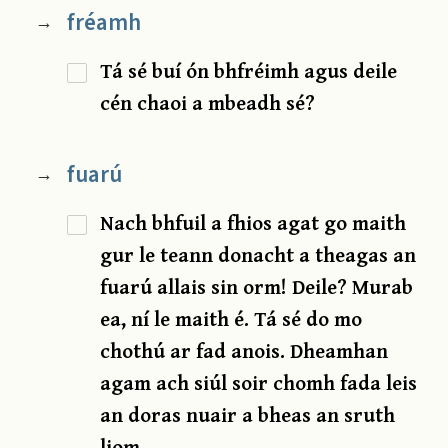
fréamh
→
Tá sé buí ón bhfréimh agus deile
cén chaoi a mbeadh sé?
fuarú
→
Nach bhfuil a fhios agat go maith
gur le teann donacht a theagas an
fuarú allais sin orm! Deile? Murab
ea, ní le maith é. Tá sé do mo
chothú ar fad anois. Dheamhan
agam ach siúl soir chomh fada leis
an doras nuair a bheas an sruth
liom