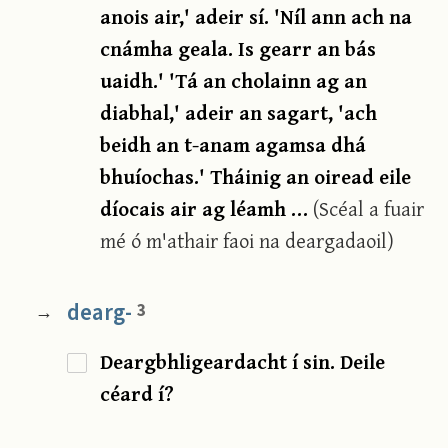
anois air,' adeir sí. 'Níl ann ach na
cnámha geala. Is gearr an bás
uaidh.' 'Tá an cholainn ag an
diabhal,' adeir an sagart, 'ach
beidh an t-anam agamsa dhá
bhuíochas.' Tháinig an oiread eile
díocais air ag léamh …
(Scéal a fuair
mé ó m'athair faoi na deargadaoil)
dearg-
3
→
Deargbhligeardacht í sin. Deile
céard í?