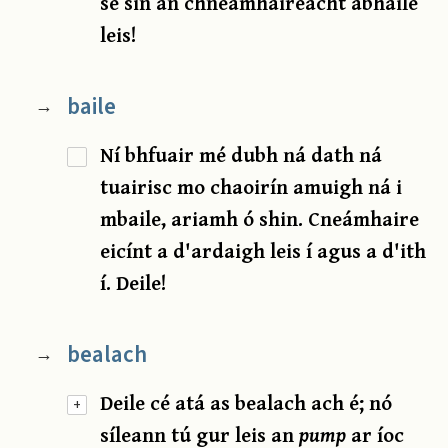
sé sin an chneámhaireacht abhaile
leis!
baile
→
Ní bhfuair mé dubh ná dath ná
tuairisc mo chaoirín amuigh ná i
mbaile, ariamh ó shin. Cneámhaire
eicínt a d'ardaigh leis í agus a d'ith
í. Deile!
bealach
→
Deile cé atá as bealach ach é; nó
+
síleann tú gur leis an
pump
ar íoc