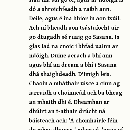
dó a shroichfeadh a raibh ann.
Deile, agus é ina bhior in aon tsúil.
Ach ní bheadh aon tsástaíocht air
go dtugadh sé ruaig go Sasana. Is
glas iad na cnoic i bhfad uainn ar
ndóigh. Duine aerach a bhí ann
agus bhí an dream a bhí i Sasana
dhá shaighdeadh. D'imigh leis.
Chaoin a mháthair uisce a cinn ag
iarraidh a choinneáil ach ba bheag
an mhaith dhi é. Dheamhan ar
dhúirt an t-athair drúcht ná
báisteach ach: 'A chomhairle féin
do mhac dhanra,' adeir sé, 'agus ní