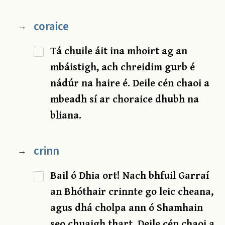
coraice
→
Tá chuile áit ina mhoirt ag an
mbáistigh, ach chreidim gurb é
nádúr na haire é. Deile cén chaoi a
mbeadh sí ar choraice dhubh na
bliana.
crinn
→
Bail ó Dhia ort! Nach bhfuil Garraí
an Bhóthair crinnte go leic cheana,
agus dhá cholpa ann ó Shamhain
seo chuaigh thart. Deile cén chaoi a