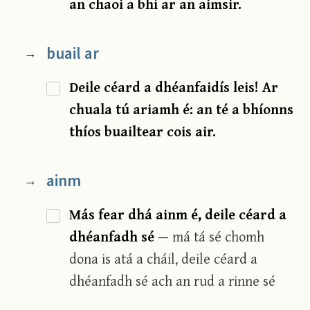
an chaoi a bhí ar an aimsir.
buail ar
→
Deile céard a dhéanfaidís leis! Ar
chuala tú ariamh é: an té a bhíonns
thíos buailtear cois air.
ainm
→
Más fear dhá ainm é, deile céard a
dhéanfadh sé
— má tá sé chomh
dona is atá a cháil, deile céard a
dhéanfadh sé ach an rud a rinne sé