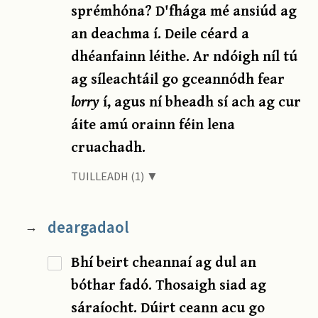
sprémhóna? D'fhága mé ansiúd ag
an deachma í. Deile céard a
dhéanfainn léithe. Ar ndóigh níl tú
ag síleachtáil go gceannódh fear
lorry
í, agus ní bheadh sí ach ag cur
áite amú orainn féin lena
cruachadh.
TUILLEADH (1) ▼
deargadaol
→
Bhí beirt cheannaí ag dul an
bóthar fadó. Thosaigh siad ag
sáraíocht. Dúirt ceann acu go