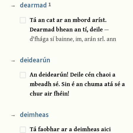
dearmad
1
→
Tá an cat ar an mbord aríst.
Dearmad bhean an tí, deile
—
d'fhága sí bainne, im, arán srl. ann
deidearún
→
An deidearún! Deile cén chaoi a
mbeadh sé. Sin é an chuma atá sé a
chur air fhéin!
deimheas
→
Tá faobhar ar a deimheas aici