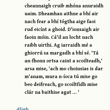
cheannaigh cruib mhóna anuraidh
uaim. Dheamhan aithne a bhí air
nach fear a bhí tógtha aige faoi
rud eicínt a ghoid. D'ionsaigh air
faoin móin. Cá'il an locht nach
raibh uirthi. Ag iarraidh mé a
ghiorrú sa margadh a bhí sé. 'Tá
an-fhonn ortsa caint a scoilteadh,'
arsa mise, 'ach mo choinsias is dar
m'anam, mura n-íoca tú mise go
beo deifreach, go scoiltfidh mise
clár na baithise agat … '
dligh
→