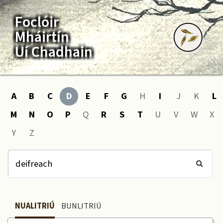
Foclóir
Mháirtín
Uí Chadhain
A
B
C
D
E
F
G
H
I
J
K
L
M
N
O
P
Q
R
S
T
U
V
W
X
Y
Z
NUALITRIÚ
BUNLITRIÚ