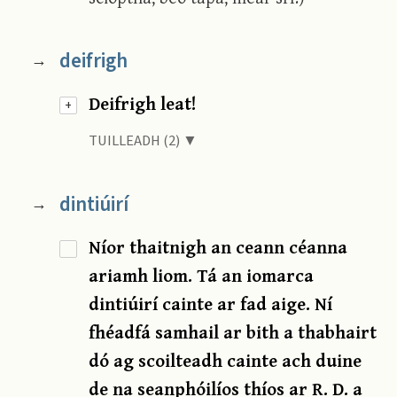
deifrigh
→
Deifrigh leat!
+
TUILLEADH (2) ▼
dintiúirí
→
Níor thaitnigh an ceann céanna
ariamh liom. Tá an iomarca
dintiúirí cainte ar fad aige. Ní
fhéadfá samhail ar bith a thabhairt
dó ag scoilteadh cainte ach duine
de na seanphóilíos thíos ar R. D. a