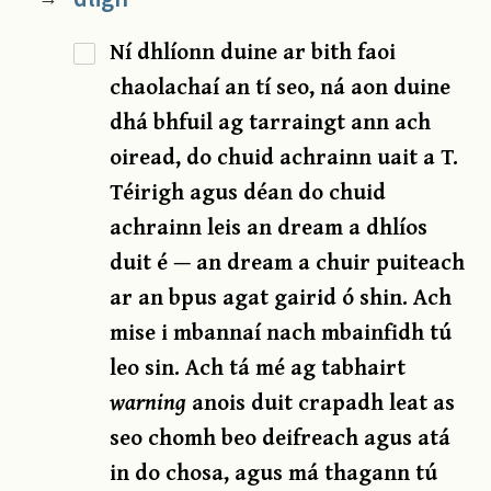
Ní dhlíonn duine ar bith faoi
chaolachaí an tí seo, ná aon duine
dhá bhfuil ag tarraingt ann ach
oiread, do chuid achrainn uait a T.
Téirigh agus déan do chuid
achrainn leis an dream a dhlíos
duit é — an dream a chuir puiteach
ar an bpus agat gairid ó shin. Ach
mise i mbannaí nach mbainfidh tú
leo sin. Ach tá mé ag tabhairt
warning
anois duit crapadh leat as
seo chomh beo deifreach agus atá
in do chosa, agus má thagann tú