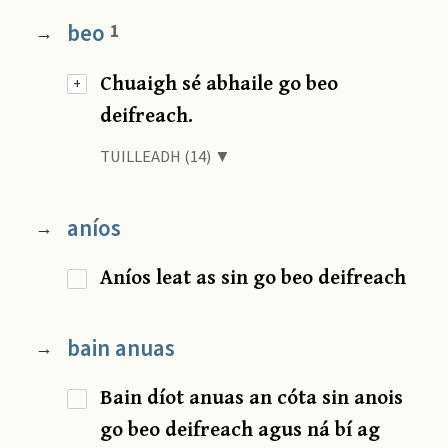
beo
1
→
Chuaigh sé abhaile go beo
+
deifreach.
TUILLEADH (14) ▼
aníos
→
Aníos leat as sin go beo deifreach
bain anuas
→
Bain díot anuas an cóta sin anois
go beo deifreach agus ná bí ag