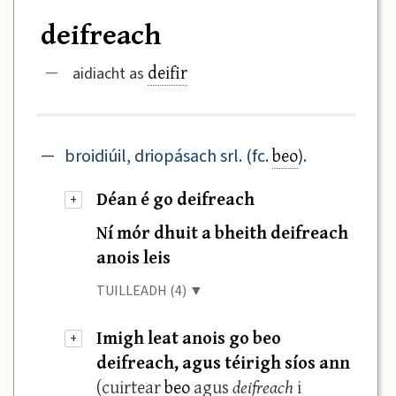
deifreach
deifir
—
aidiacht as
beo
—
broidiúil, driopásach srl. (fc.
).
Déan é go deifreach
+
Ní mór dhuit a bheith deifreach
anois leis
TUILLEADH (4) ▼
Imigh leat anois go beo
+
deifreach, agus téirigh síos ann
(cuirtear
beo
agus
deifreach
i