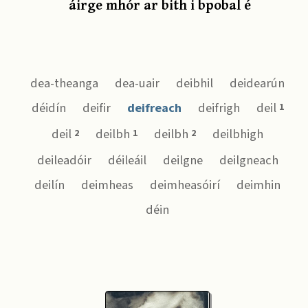
áirge mhór ar bith i bpobal é
dea-theanga
dea-uair
deibhil
deidearún
déidín
deifir
deifreach
deifrigh
deil
1
deil
deilbh
deilbh
deilbhigh
2
1
2
deileadóir
déileáil
deilgne
deilgneach
deilín
deimheas
deimheasóirí
deimhin
déin