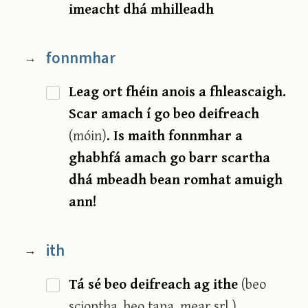
imeacht dhá mhilleadh
fonnmhar
→
Leag ort fhéin anois a fhleascaigh.
Scar amach í go beo deifreach
(móin)
. Is maith fonnmhar a
ghabhfá amach go barr scartha
dhá mbeadh bean romhat amuigh
ann!
ith
→
Tá sé beo deifreach ag ithe
(beo
scioptha, beo tapa, mear srl.)