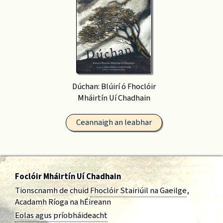
Dúchan: Blúirí ó Fhoclóir
Mháirtín Uí Chadhain
Ceannaigh an leabhar
Foclóir Mháirtín Uí Chadhain
Tionscnamh de chuid
Fhoclóir Stairiúil na Gaeilge
,
Acadamh Ríoga na hÉireann
Eolas agus príobháideacht