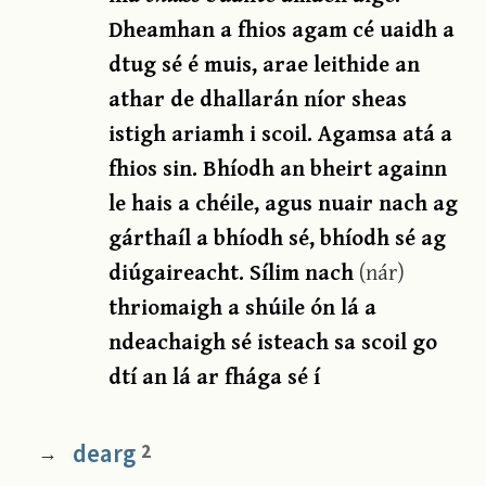
Dheamhan a fhios agam cé uaidh a
dtug sé é muis, arae leithide an
athar de dhallarán níor sheas
istigh ariamh i scoil. Agamsa atá a
fhios sin. Bhíodh an bheirt againn
le hais a chéile, agus nuair nach ag
gárthaíl a bhíodh sé, bhíodh sé ag
diúgaireacht. Sílim nach
(nár)
thriomaigh a shúile ón lá a
ndeachaigh sé isteach sa scoil go
dtí an lá ar fhága sé í
dearg
2
→