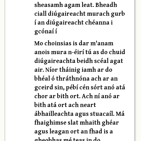
sheasamh agam leat. Bheadh
ciall diúgaireacht murach gurb
í an diúgaireacht chéanna i
gcónaí í
Mo choinsias is dar m'anam
anois mura n-éirí tú as do chuid
diúgaireachta beidh scéal agat
air. Níor tháinig iamh ar do
bhéal ó thráthnóna ach ar an
gceird sin, pébí cén sórt anó atá
chor ar bith ort. Ach ní anó ar
bith atá ort ach neart
ábhailleachta agus stuacaíl. Má
fhaighimse slat mhaith ghéar
agus leagan ort an fhad is a
gheobhas mé teas in do