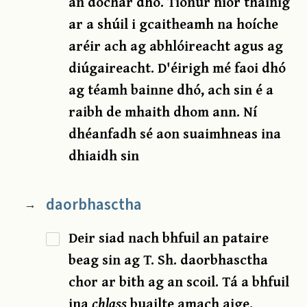
an dochar dhó. Tionúr níor tháinig
ar a shúil i gcaitheamh na hoíche
aréir ach ag abhlóireacht agus ag
diúgaireacht. D'éirigh mé faoi dhó
ag téamh bainne dhó, ach sin é a
raibh de mhaith dhom ann. Ní
dhéanfadh sé aon suaimhneas ina
dhiaidh sin
daorbhasctha
→
Deir siad nach bhfuil an pataire
beag sin ag T. Sh. daorbhasctha
chor ar bith ag an scoil. Tá a bhfuil
ina
chlass
buailte amach aige.