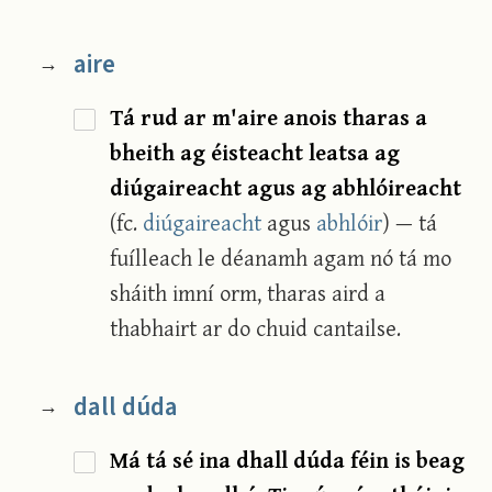
aire
→
Tá rud ar m'aire anois tharas a
bheith ag éisteacht leatsa ag
diúgaireacht agus ag abhlóireacht
(fc.
diúgaireacht
agus
abhlóir
) — tá
fuílleach le déanamh agam nó tá mo
sháith imní orm, tharas aird a
thabhairt ar do chuid cantailse.
dall dúda
→
Má tá sé ina dhall dúda féin is beag