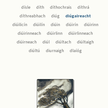
dísle
díth
díthochrais
díthrá
díthreabhach
diúg
diúgaireacht
diúilicín
diúilín
diúin
diúirín
diúirinn
diúirinneach
diúirlinn
diúirlinneach
diúirneach
diúl
diúltach
diúltaigh
diúltú
diurnaigh
dlaíóg