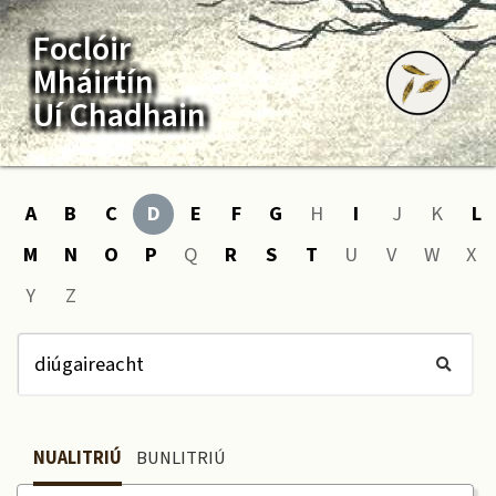
Foclóir
Mháirtín
Uí Chadhain
A
B
C
D
E
F
G
H
I
J
K
L
M
N
O
P
Q
R
S
T
U
V
W
X
Y
Z
NUALITRIÚ
BUNLITRIÚ