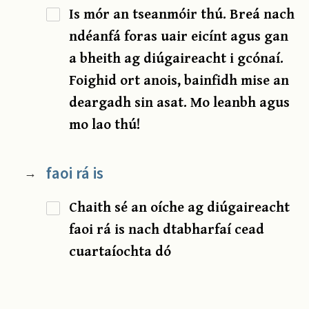
Is mór an tseanmóir thú. Breá nach
ndéanfá foras uair eicínt agus gan
a bheith ag diúgaireacht i gcónaí.
Foighid ort anois, bainfidh mise an
deargadh sin asat. Mo leanbh agus
mo lao thú!
faoi rá is
→
Chaith sé an oíche ag diúgaireacht
faoi rá is nach dtabharfaí cead
cuartaíochta dó