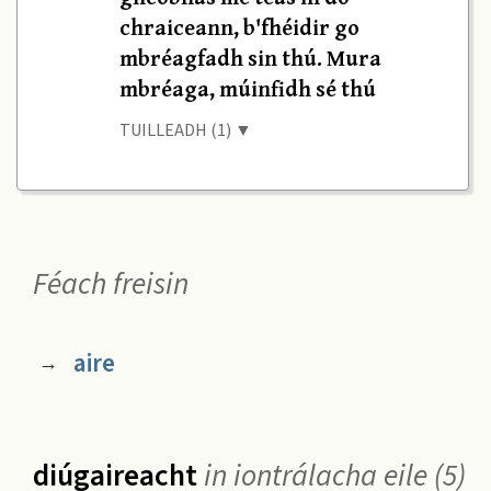
chraiceann, b'fhéidir go
mbréagfadh sin thú. Mura
mbréaga, múinfidh sé thú
TUILLEADH (1) ▼
Féach freisin
aire
→
diúgaireacht
in iontrálacha eile (5)