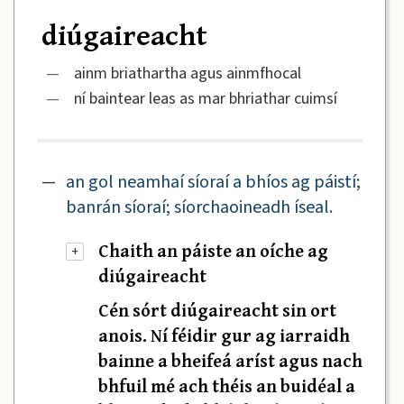
diúgaireacht
—
ainm briathartha agus ainmfhocal
—
ní baintear leas as mar bhriathar cuimsí
—
an gol neamhaí síoraí a bhíos ag páistí;
banrán síoraí; síorchaoineadh íseal.
Chaith an páiste an oíche ag
+
diúgaireacht
Cén sórt diúgaireacht sin ort
anois. Ní féidir gur ag iarraidh
bainne a bheifeá aríst agus nach
bhfuil mé ach théis an buidéal a