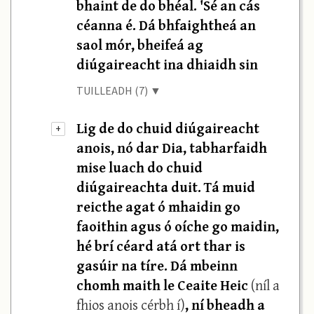
bhaint de do bhéal. 'Sé an cás
céanna é. Dá bhfaightheá an
saol mór, bheifeá ag
diúgaireacht ina dhiaidh sin
TUILLEADH (7) ▼
Lig de do chuid diúgaireacht
+
anois, nó dar Dia, tabharfaidh
mise luach do chuid
diúgaireachta duit. Tá muid
reicthe agat ó mhaidin go
faoithin agus ó oíche go maidin,
hé brí céard atá ort thar is
gasúir na tíre. Dá mbeinn
chomh maith le Ceaite Heic
(níl a
fhios anois cérbh í)
, ní bheadh a