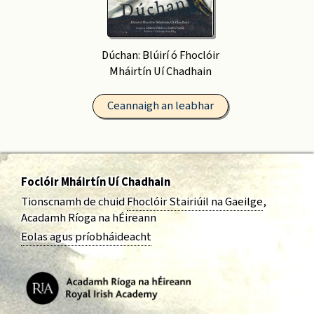
Dúchan: Blúirí ó Fhoclóir
Mháirtín Uí Chadhain
Ceannaigh an leabhar
Foclóir Mháirtín Uí Chadhain
Tionscnamh de chuid
Fhoclóir Stairiúil na Gaeilge
,
Acadamh Ríoga na hÉireann
Eolas agus príobháideacht