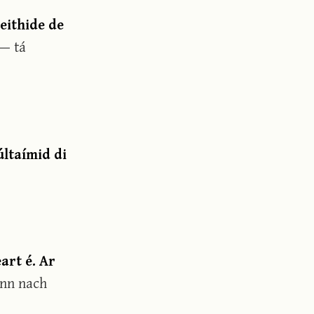
leithide de
— tá
últaímid di
eart é. Ar
ann nach