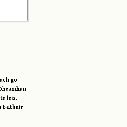
 ach go
. Dheamhan
e leis.
 t-athair