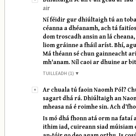
air
Ní féidir gur dhiúltaigh tú an tob
céanna a dhéanamh, ach tá faitío
dom troscadh ansin an lá cheana, 
liom gráinne a fháil aríst. Bhí, 
Má théann sé chun gainneacht arís
mh'anam. Níl caoi ar dhuine ar bit
TUILLEADH (1) ▼
Ar chuala tú faoin Naomh Pól? Chu
+
sagart dhá rá. Dhiúltaigh an Naom
mheasa ná é roimhe sin. Ach d'fhoi
Is mó dhá fhonn atá orm na fataí a 
ithim iad, cuireann siad múisiam 
an-tóir go deo agam orthu. Is cos