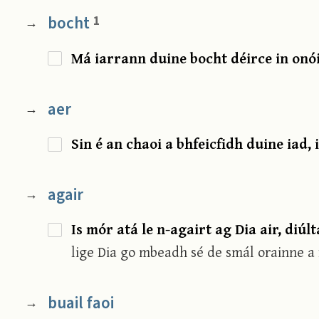
bocht
1
→
Má iarrann duine bocht déirce in onói
aer
→
Sin é an chaoi a bhfeicfidh duine iad, 
agair
→
Is mór atá le n-agairt ag Dia air, diúl
lige Dia go mbeadh sé de smál orainne a 
buail faoi
→