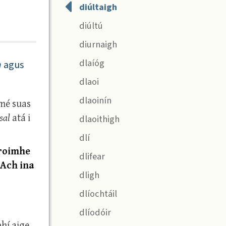
diúltaigh
diúltú
diurnaigh
dlaíóg
n
agus
dlaoi
dlaoinín
 mé suas
sal
atá i
dlaoithigh
dlí
 roimhe
dlifear
 Ach ina
dligh
dlíochtáil
dlíodóir
bhí aige