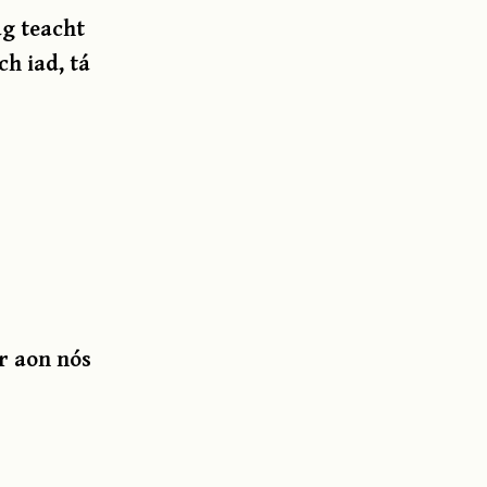
ag teacht
h iad, tá
ar aon nós