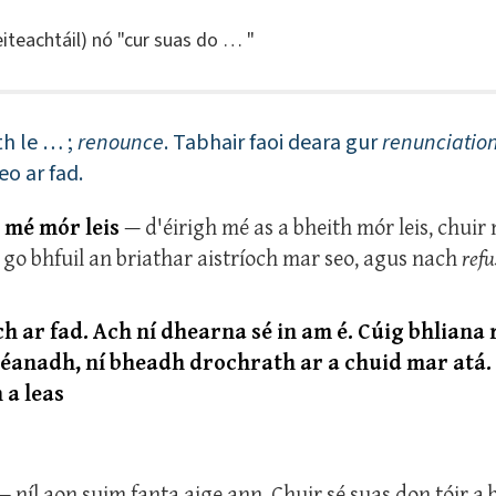
(eiteachtáil) nó "cur suas do … "
th le … ;
renounce
. Tabhair faoi deara gur
renunciatio
eo ar fad.
h mé mór leis
— d'éirigh mé as a bheith mór leis, chuir
a go bhfuil an briathar aistríoch mar seo, agus nach
refu
ch ar fad. Ach ní dhearna sé in am é. Cúig bhliana
déanadh, ní bheadh drochrath ar a chuid mar atá.
 a leas
— níl aon suim fanta aige ann. Chuir sé suas don tóir a 