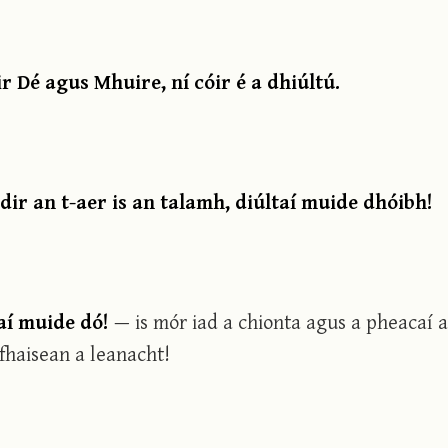
r Dé agus Mhuire, ní cóir é a dhiúltú.
idir an t-aer is an talamh, diúltaí muide dhóibh!
taí muide dó!
— is mór iad a chionta agus a pheacaí 
fhaisean a leanacht!