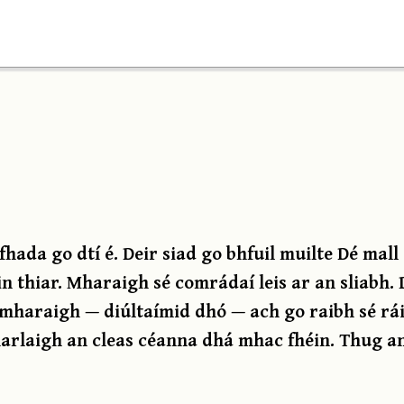
fhada go dtí é. Deir siad go bhfuil muilte Dé mall
in thiar. Mharaigh sé comrádaí leis ar an sliabh
haraigh — diúltaímid dhó — ach go raibh sé ráit
harlaigh an cleas céanna dhá mhac fhéin. Thug an