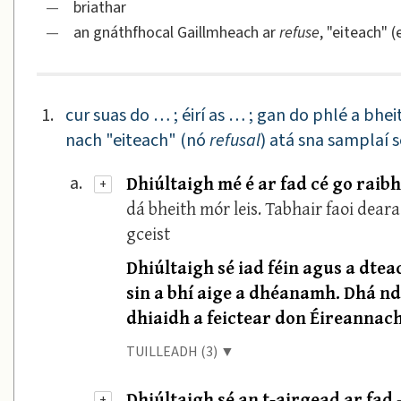
—
briathar
—
an gnáthfhocal Gaillmheach ar
refuse
, "eiteach" 
1.
cur suas do … ; éirí as … ; gan do phlé a bhei
nach "eiteach" (nó
refusal
) atá sna samplaí s
Dhiúltaigh mé é ar fad cé go raib
a.
+
dá bheith mór leis. Tabhair faoi dear
gceist
Dhiúltaigh sé iad féin agus a dtea
sin a bhí aige a dhéanamh. Dhá n
dhiaidh a feictear don Éireannach
TUILLEADH (3) ▼
Dhiúltaigh sé an t-airgead ar fad
+