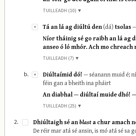
TUILLEADH (10) ▼
Tá an lá ag diúltú den
(dá)
tsolas
—
+
Níor tháinig sé go raibh an lá ag 
anseo ó ló mhór. Ach mo chreach 
TUILLEADH (7) ▼
Diúltaímid dó!
— séanann muid é; ní
b.
+
féin gan a bheith ina pháirt
An diabhal — diúltaí muide dhó! — 
TUILLEADH (25) ▼
Dhiúltaigh sé an
blast
a chur amach nó
2.
·
De réir mar atá sé ansin, is mó atá sé sa gc