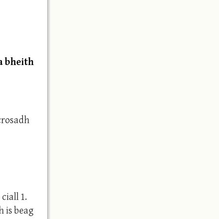
a bheith
gcrosadh
ciall 1.
ch is beag