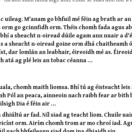
ac uileag. M'anam go bhfuil mé féin ag brath ar an
s orm go gcinnfidh orm. Théis chomh fada agus ab
bhí a sheacht n-oiread dúile agam ann nuair a d'
agus a sheacht n-oiread goine orm dhá chaitheamh ó
t, dar lomlán an leabhair, éireoidh mé as. Éireoi
h atá ag plé leis an tobac céanna …
ala, chomh maith liomsa. Bhí tú ag éisteacht leis
h Pól an peaca, ainneoin nach raibh fear ar bith 
lsigh Dia é féin air …
dhiúltú ar fad. Níl siad ag teacht liom. Chuile uai
eicínt orm. Airím chomh trom ar mo chroí iad. Ag
úil nach bhfeileann siad dom ina dhiaidh sin