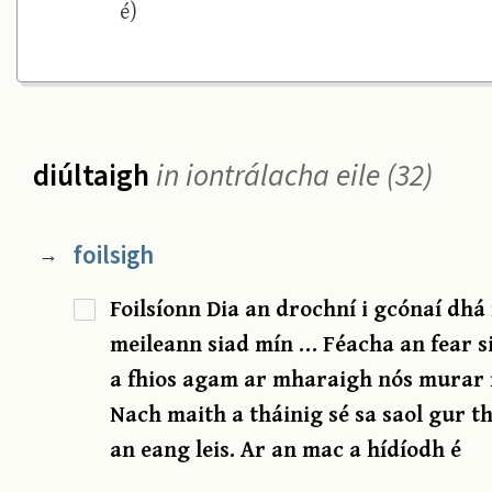
é)
diúltaigh
in iontrálacha eile (32)
foilsigh
→
Foilsíonn Dia an drochní i gcónaí dhá 
meileann siad mín … Féacha an fear s
a fhios agam ar mharaigh nós murar m
Nach maith a tháinig sé sa saol gur t
an eang leis. Ar an mac a hídíodh é