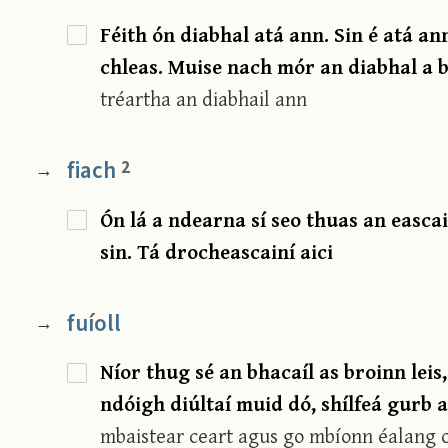
Féith ón diabhal atá ann. Sin é atá ann
chleas. Muise nach mór an diabhal a b
tréartha an diabhail ann
fiach
2
→
Ón lá a ndearna sí seo thuas an eascai
sin. Tá drocheascainí aici
fuíoll
→
Níor thug sé an bhacaíl as broinn leis, 
ndóigh diúltaí muid dó, shílfeá gurb 
mbaistear ceart agus go mbíonn éalang 