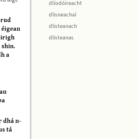
dlíodóireacht
dlisneachaí
 rud
dlisteanach
 éigean
éirigh
dlisteanas
 shin.
dh a
 an
ba
r dhá n-
us tá