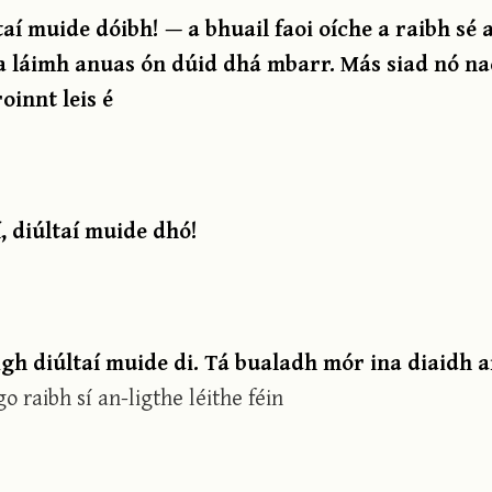
taí muide dóibh! — a bhuail faoi oíche a raibh sé 
a láimh anuas ón dúid dhá mbarr. Más siad nó nac
oinnt leis é
í, diúltaí muide dhó!
óigh diúltaí muide di. Tá bualadh mór ina diaidh 
o raibh sí an-ligthe léithe féin