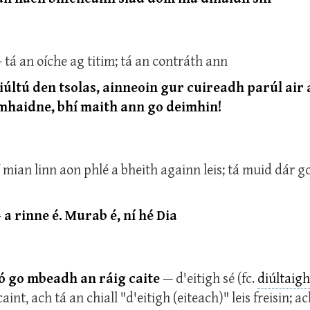
 tá an oíche ag titim; tá an contráth ann
diúltú den tsolas, ainneoin gur cuireadh parúl air 
mhaidne, bhí maith ann go deimhin!
 mian linn aon phlé a bheith againn leis; tá muid dár 
a rinne é. Murab é, ní hé Dia
 go mbeadh an ráig caite
— d'eitigh sé (fc.
diúltaigh
aint, ach tá an chiall "d'eitigh (eiteach)" leis freisin; a