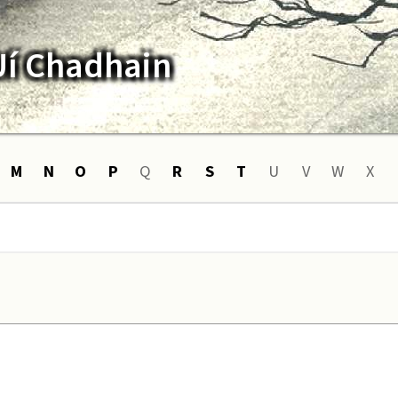
Uí Chadhain
M
N
O
P
Q
R
S
T
U
V
W
X