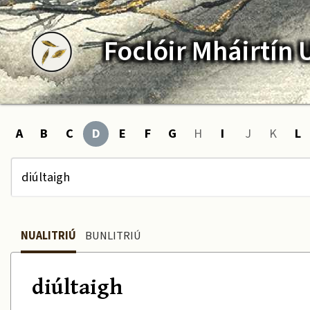
Foclóir
Mháirtín
A
B
C
D
E
F
G
H
I
J
K
L
NUALITRIÚ
BUNLITRIÚ
diúltaigh