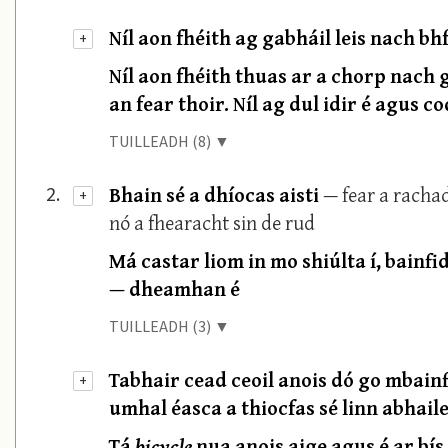
Níl aon fhéith ag gabháil leis nach bhf
+
Níl aon fhéith thuas ar a chorp nach 
an fear thoir. Níl ag dul idir é agus 
TUILLEADH (8) ▼
Bhain sé a dhíocas aisti
— fear a rachad
2.
+
nó a fhearacht sin de rud
Má castar liom in mo shiúlta í, bainf
— dheamhan é
TUILLEADH (3) ▼
Tabhair cead ceoil anois dó go mbainf
+
umhal éasca a thiocfas sé linn abhaile
Tá
bicycle
nua anois aige agus é ar bís a