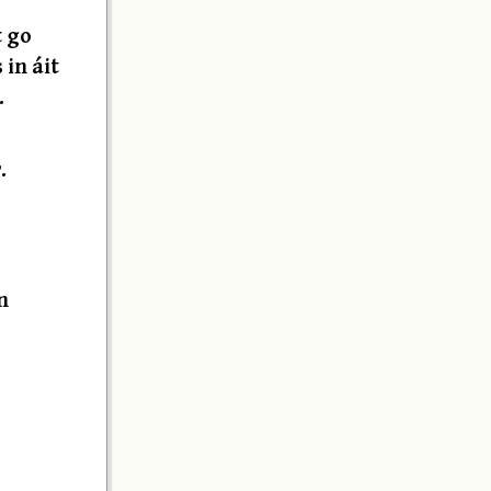
t go
 in áit
.
.
n