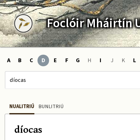
Foclóir
Mháirtín
A
B
C
D
E
F
G
H
I
J
K
L
NUALITRIÚ
BUNLITRIÚ
díocas