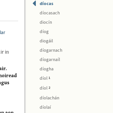
díocas
díocasach
diocín
díog
dar
diogáil
díogarnach
ir in
díogarnaíl
ir.
díogha
hoiread
díol
1
 agus
díol
2
díolachán
díolaí
nn aon