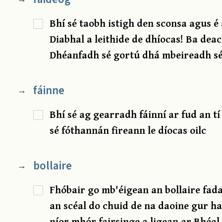
Bhí sé taobh istigh den sconsa agus é
Diabhal a leithide de dhíocas! Ba dea
Dhéanfadh sé gortú dhá mbeireadh sé
fáinne
→
Bhí sé ag gearradh fáinní ar fud an tí
sé fóthannán fireann le díocas oilc
bollaire
→
Fhóbair go mb'éigean an bollaire fada
an scéal do chuid de na daoine gur 
níor mhór fairsinge a ligean ar Bhéa