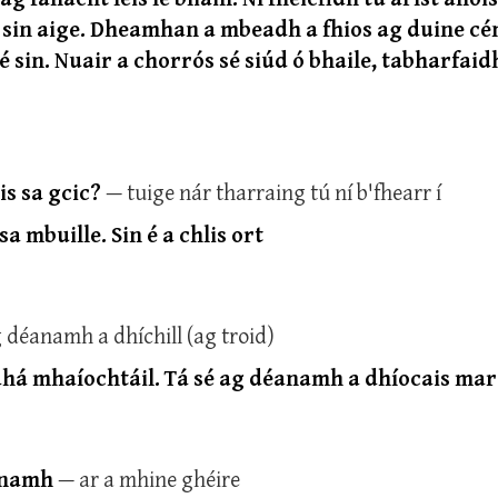
 sin aige. Dheamhan a mbeadh a fhios ag duine cé
 sin. Nuair a chorrós sé siúd ó bhaile, tabharfaid
is sa gcic?
— tuige nár tharraing tú ní b'fhearr í
a mbuille. Sin é a chlis ort
 déanamh a dhíchill (ag troid)
dhá mhaíochtáil. Tá sé ag déanamh a dhíocais mar
éanamh
— ar a mhine ghéire