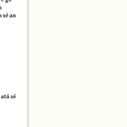
n
h sé an
 atá sé