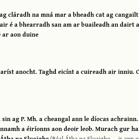
 ag cláradh na mná mar a bheadh cat ag cangailt
cair é a bhearradh san am ar buaileadh an dairt a
 ar aon duine
 aríst anocht. Taghd eicínt a cuireadh air inniu.
 sin ag P. Mh. a cheangal ann le díocas achrainn.
hannamh a éiríonns aon deoir leob. Murach gur h
l Átha na Sluaighe
(Béal Átha na Sluaighe — is ann a