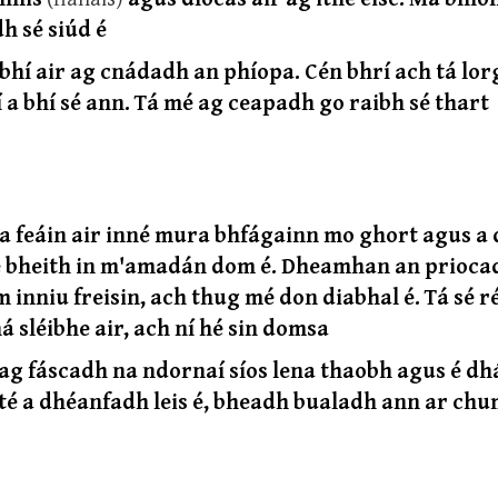
h sé siúd é
bhí air ag cnádadh an phíopa. Cén bhrí ach tá lor
 a bhí sé ann. Tá mé ag ceapadh go raibh sé thart
 na feáin air inné mura bhfágainn mo ghort agus a
 le bheith in m'amadán dom é. Dheamhan an priocad
om inniu freisin, ach thug mé don diabhal é. Tá sé r
á sléibhe air, ach ní hé sin domsa
é ag fáscadh na ndornaí síos lena thaobh agus é dh
té a dhéanfadh leis é, bheadh bualadh ann ar chu