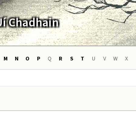
Uí Chadhain
M
N
O
P
Q
R
S
T
U
V
W
X