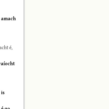
sé amach
acht é,
raíocht
 is
 é go