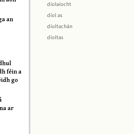
díolaíocht
díol as
ga an
díoltachán
díoltas
 dhul
h féin a
éidh go
á
ma ar