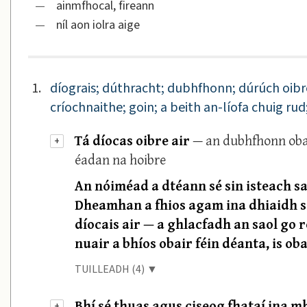
—
ainmfhocal, fireann
—
níl aon iolra aige
1.
díograis; dúthracht; dubhfhonn; dúrúch oibre,
críochnaithe; goin; a beith an-líofa chuig rud
Tá díocas oibre air
— an dubhfhonn obai
+
éadan na hoibre
An nóiméad a dtéann sé sin isteach sa
Dheamhan a fhios agam ina dhiaidh s
díocais air — a ghlacfadh an saol go r
nuair a bhíos obair féin déanta, is oba
TUILLEADH (4) ▼
Bhí sé thuas agus ciseog fhataí ina m
+