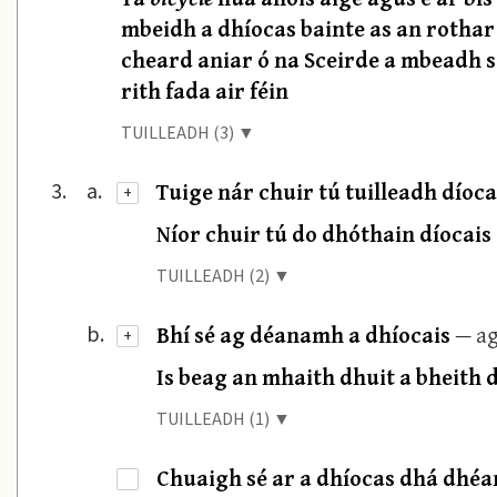
mbeidh a dhíocas bainte as an rothar
cheard aniar ó na Sceirde a mbeadh sé
rith fada air féin
TUILLEADH (3) ▼
Tuige nár chuir tú tuilleadh díoca
3.
a.
+
Níor chuir tú do dhóthain díocais s
TUILLEADH (2) ▼
Bhí sé ag déanamh a dhíocais
— ag
b.
+
Is beag an mhaith dhuit a bheith 
TUILLEADH (1) ▼
Chuaigh sé ar a dhíocas dhá dh
·