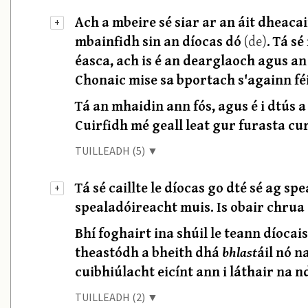
Ach a mbeire sé siar ar an áit dheaca
+
mbainfidh sin an díocas dó
(de)
. Tá s
éasca, ach is é an dearglaoch agus an 
Chonaic mise sa bportach s'againn fé
Tá an mhaidin ann fós, agus é i dtús a
Cuirfidh mé geall leat gur furasta cu
TUILLEADH (5) ▼
Tá sé caillte le díocas go dté sé ag s
+
spealadóireacht muis. Is obair chrua 
Bhí foghairt ina shúil le teann díoca
theastódh a bheith dhá
bhlast
áil nó 
cuibhiúlacht eicínt ann i láthair na n
TUILLEADH (2) ▼