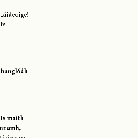
 fáideoige!
ir.
 Changlódh
 Is maith
annamh,
tá áras na