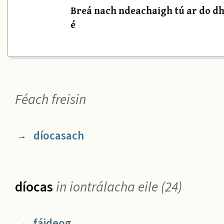
Breá nach ndeachaigh tú ar do dhí
é
Féach freisin
díocasach
→
díocas
in iontrálacha eile (24)
fáideog
→