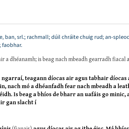
 ban, srl.; rachmall; dúil chráite chuig rud; an-spleo
; faobhar.
r a dhéanamh; is beag nach mbeadh gearradh fiacal a
 ngarraí, teagann díocas air agus tabhair díocas a
in, nach mó a dhéanfadh fear nach mbeadh a leat
éidh. Is beag a bhíos de bharr an uafáis go minic,
ir gan slacht í
hínis
(fianais)
agus díocas air ag ithe éisc. Má bhío