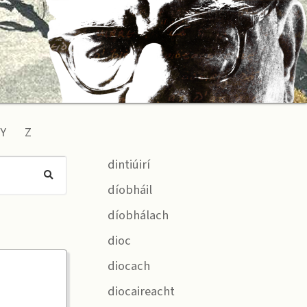
Y
Z
dintiúirí
díobháil
díobhálach
dioc
diocach
diocaireacht