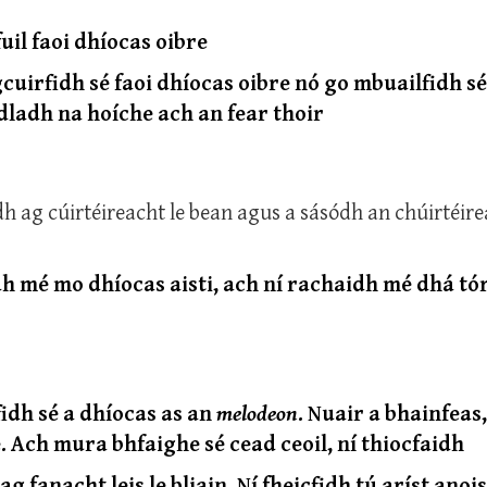
uil faoi dhíocas oibre
gcuirfidh sé faoi dhíocas oibre nó go mbuailfidh 
codladh na hoíche ach an fear thoir
h ag cúirtéireacht le bean agus a sásódh an chúirtéire
idh mé mo dhíocas aisti, ach ní rachaidh mé dhá tó
idh sé a dhíocas as an
melodeon
. Nuair a bhainfeas,
. Ach mura bhfaighe sé cead ceoil, ní thiocfaidh
g fanacht leis le bliain. Ní fheicfidh tú aríst anois