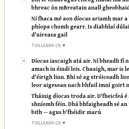
bhreac ón mBreatain anall gheobhaid
Ní fhaca mé aon díocas ariamh mar a 
phíopa chomh gearr. Is diabhlaí dúlaí
d'uireasa gail
TUILLEADH (3) ▼
Díocas iascaigh atá air. Ní bheadh fí
+
amach in éindí leis. Chuaigh, mar is
d'éirigh linn. Bhí sé ag stróiceadh li
leor aigesean nach bhfuil imní goirt n
Tháinig díocas troda air. D'fheicfeá 
shníomh féin. Dhá bhfaigheadh sé an 
bith — agus b'fhéidir marú
TUILLEADH (2) ▼