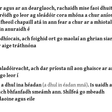
ir agus ar an dearglaoch, rachaidh mise faoi dhui
é réidh go leor ag sleádóir cora mhóna a chur aníos
fheoil chapaill atá in ann fear a chur ar a mhiotal
in anuraidh é
 dhíocais, ach foighid ort go maolaí an ghrian siar
r aige tráthnóna
pealadóireacht, ach dar príosta níl aon ghaisce ar a
go leor í
is a dhul ina héadan
(a dhul in éadan mná)
. Is uaidh a
nach bhfanfadh smeámh ann. Shílfeá go mbeadh
daoine agus eile