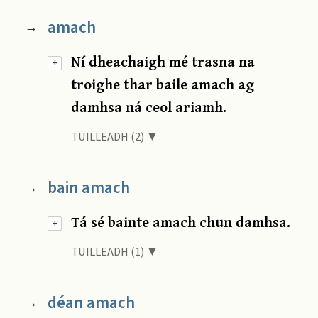
amach
→
Ní dheachaigh mé trasna na
+
troighe thar baile amach ag
damhsa ná ceol ariamh.
TUILLEADH (2) ▼
bain amach
→
Tá sé bainte amach chun damhsa.
+
TUILLEADH (1) ▼
déan amach
→