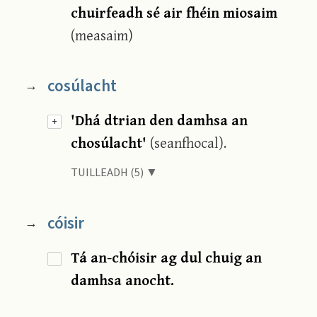
chuirfeadh sé air fhéin miosaim
(measaim)
cosúlacht
→
'Dhá dtrian den damhsa an
+
chosúlacht'
(seanfhocal).
TUILLEADH (5) ▼
cóisir
→
Tá an-chóisir ag dul chuig an
damhsa anocht.