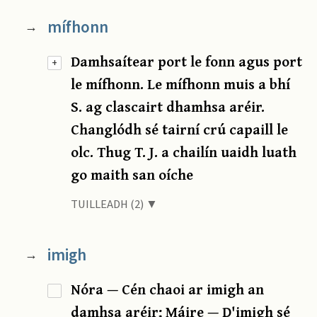
mífhonn
→
Damhsaítear port le fonn agus port
+
le mífhonn. Le mífhonn muis a bhí
S. ag clascairt dhamhsa aréir.
Changlódh sé tairní crú capaill le
olc. Thug T. J. a chailín uaidh luath
go maith san oíche
TUILLEADH (2) ▼
imigh
→
Nóra — Cén chaoi ar imigh an
damhsa aréir; Máire — D'imigh sé