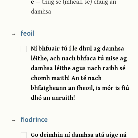
é
— thug sé (mheall sé) chuig an
damhsa
feoil
→
Ní bhfuair tú í le dhul ag damhsa
léithe, ach nach bhfaca tú mise ag
damhsa léithe agus nach raibh sé
chomh maith! An té nach
bhfaigheann an fheoil, is mór is fiú
dhó an anraith!
fiodrince
→
Go deimhin ní damhsa atá aige ná