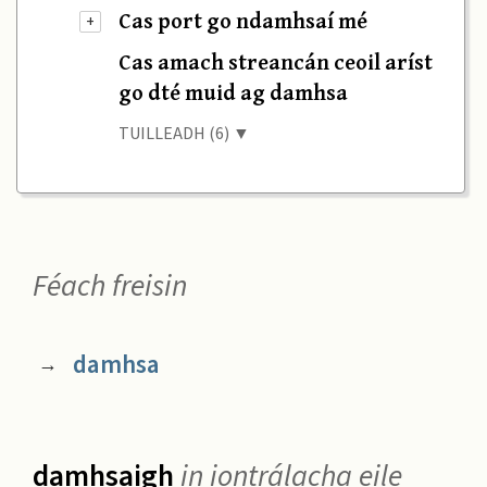
Cas port go ndamhsaí mé
+
Cas amach streancán ceoil aríst
go dté muid ag damhsa
TUILLEADH (6) ▼
Féach freisin
damhsa
→
damhsaigh
in iontrálacha eile