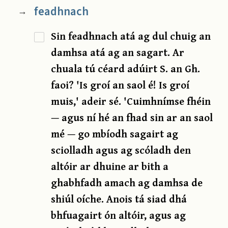
feadhnach
→
Sin feadhnach atá ag dul chuig an
damhsa atá ag an sagart. Ar
chuala tú céard adúirt S. an Gh.
faoi? 'Is groí an saol é! Is groí
muis,' adeir sé. 'Cuimhnímse fhéin
— agus ní hé an fhad sin ar an saol
mé — go mbíodh sagairt ag
sciolladh agus ag scóladh den
altóir ar dhuine ar bith a
ghabhfadh amach ag damhsa de
shiúl oíche. Anois tá siad dhá
bhfuagairt ón altóir, agus ag