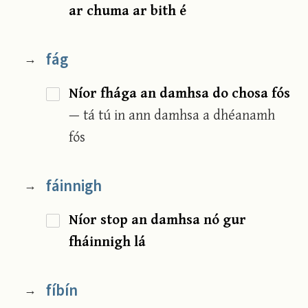
ar chuma ar bith é
fág
→
Níor fhága an damhsa do chosa fós
— tá tú in ann damhsa a dhéanamh
fós
fáinnigh
→
Níor stop an damhsa nó gur
fháinnigh lá
fíbín
→