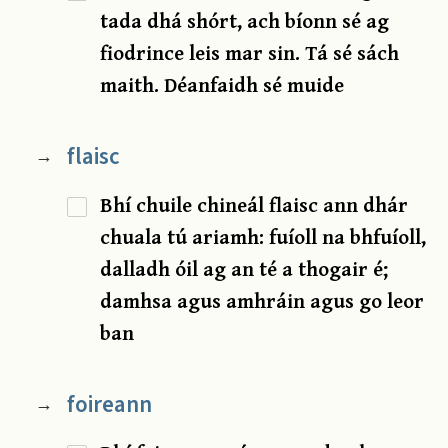
tada dhá shórt, ach bíonn sé ag
fiodrince leis mar sin. Tá sé sách
maith. Déanfaidh sé muide
flaisc
→
Bhí chuile chineál flaisc ann dhár
chuala tú ariamh: fuíoll na bhfuíoll,
dalladh óil ag an té a thogair é;
damhsa agus amhráin agus go leor
ban
foireann
→