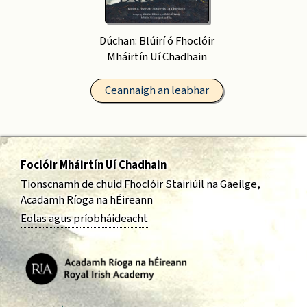
Dúchan: Blúirí ó Fhoclóir
Mháirtín Uí Chadhain
Ceannaigh an leabhar
Foclóir Mháirtín Uí Chadhain
Tionscnamh de chuid
Fhoclóir Stairiúil na Gaeilge
,
Acadamh Ríoga na hÉireann
Eolas agus príobháideacht