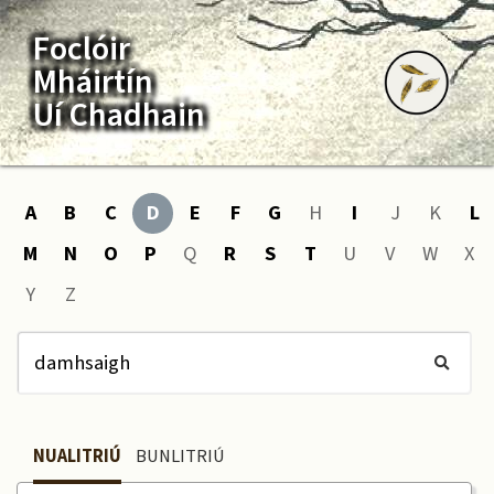
Foclóir
Mháirtín
Uí Chadhain
A
B
C
D
E
F
G
H
I
J
K
L
M
N
O
P
Q
R
S
T
U
V
W
X
Y
Z
NUALITRIÚ
BUNLITRIÚ