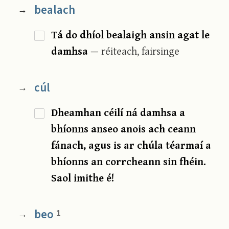
bealach
→
Tá do dhíol bealaigh ansin agat le
damhsa
— réiteach, fairsinge
cúl
→
Dheamhan céilí ná damhsa a
bhíonns anseo anois ach ceann
fánach, agus is ar chúla téarmaí a
bhíonns an corrcheann sin fhéin.
Saol imithe é!
beo
1
→