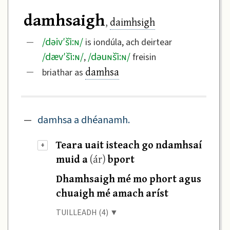
damhsaigh
daimhsigh
,
/
dəiv′šī:ɴ
/
—
is iondúla, ach deirtear
/
dæv′šī:ɴ
/
/
dəuɴšī:ɴ
/
,
freisin
damhsa
—
briathar as
—
damhsa a dhéanamh.
Teara uait isteach go ndamhsaí
+
muid a
(ár)
bport
Dhamhsaigh mé mo phort agus
chuaigh mé amach aríst
TUILLEADH (4) ▼