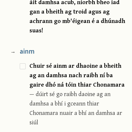
áit damhsa acub, níorbh bheo iad
gan a bheith ag troid agus ag
achrann go mb'éigean é a dhúnadh
suas!
ainm
→
Chuir sé ainm ar dhaoine a bheith
ag an damhsa nach raibh ní ba
gaire dhó ná tóin thiar Chonamara
— dúirt sé go raibh daoine ag an
damhsa a bhí i gceann thiar
Chonamara nuair a bhí an damhsa ar
siúl