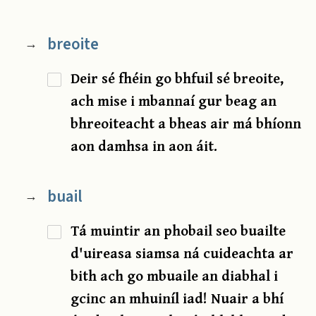
breoite
→
Deir sé fhéin go bhfuil sé breoite,
ach mise i mbannaí gur beag an
bhreoiteacht a bheas air má bhíonn
aon damhsa in aon áit.
buail
→
Tá muintir an phobail seo buailte
d'uireasa siamsa ná cuideachta ar
bith ach go mbuaile an diabhal i
gcinc an mhuiníl iad! Nuair a bhí