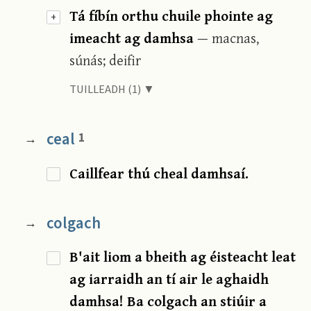
Tá fíbín orthu chuile phointe ag
+
imeacht ag damhsa
— macnas,
súnás; deifir
TUILLEADH (1) ▼
ceal
1
→
Caillfear thú cheal damhsaí.
colgach
→
B'ait liom a bheith ag éisteacht leat
ag iarraidh an tí air le aghaidh
damhsa! Ba colgach an stiúir a