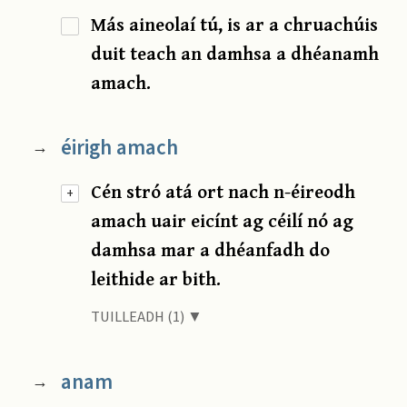
Más aineolaí tú, is ar a chruachúis
duit teach an damhsa a dhéanamh
amach.
éirigh amach
→
Cén stró atá ort nach n-éireodh
+
amach uair eicínt ag céilí nó ag
damhsa mar a dhéanfadh do
leithide ar bith.
TUILLEADH (1) ▼
anam
→