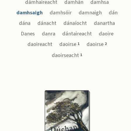
dámhaireacht
damhán
damhsa
damhsaigh
damhsóir
damnaigh
dán
dána
dánacht
dánaíocht
danartha
Danes
danra
dántaireacht
daoire
daoireacht
daoirse
daoirse
1
2
daoirseacht
1