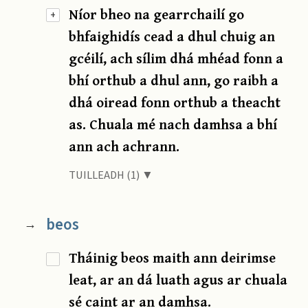
Níor bheo na gearrchailí go
+
bhfaighidís cead a dhul chuig an
gcéilí, ach sílim dhá mhéad fonn a
bhí orthub a dhul ann, go raibh a
dhá oiread fonn orthub a theacht
as. Chuala mé nach damhsa a bhí
ann ach achrann.
TUILLEADH (1) ▼
beos
→
Tháinig beos maith ann deirimse
leat, ar an dá luath agus ar chuala
sé caint ar an damhsa.