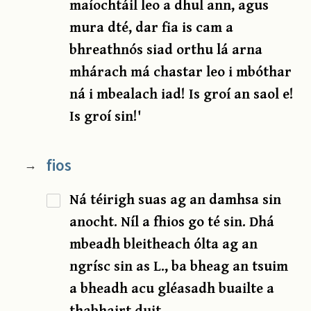
maíochtáil leo a dhul ann, agus
mura dté, dar fia is cam a
bhreathnós siad orthu lá arna
mhárach má chastar leo i mbóthar
ná i mbealach iad! Is groí an saol e!
Is groí sin!'
fios
→
Ná téirigh suas ag an damhsa sin
anocht. Níl a fhios go té sin. Dhá
mbeadh bleitheach ólta ag an
ngrísc sin as L., ba bheag an tsuim
a bheadh acu gléasadh buailte a
thabhairt duit