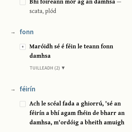
Bhí foireann mór ag an damhsa
—
scata, plód
fonn
→
Maróidh sé é féin le teann fonn
+
damhsa
TUILLEADH (2) ▼
féirín
→
Ach le scéal fada a ghiorrú, 'sé an
féirín a bhí agam fhéin de bharr an
damhsa, m'ordóig a bheith amuigh