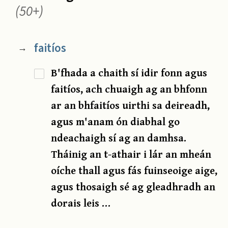
(50+)
faitíos
→
B'fhada a chaith sí idir fonn agus
faitíos, ach chuaigh ag an bhfonn
ar an bhfaitíos uirthi sa deireadh,
agus m'anam ón diabhal go
ndeachaigh sí ag an damhsa.
Tháinig an t-athair i lár an mheán
oíche thall agus fás fuinseoige aige,
agus thosaigh sé ag gleadhradh an
dorais leis …