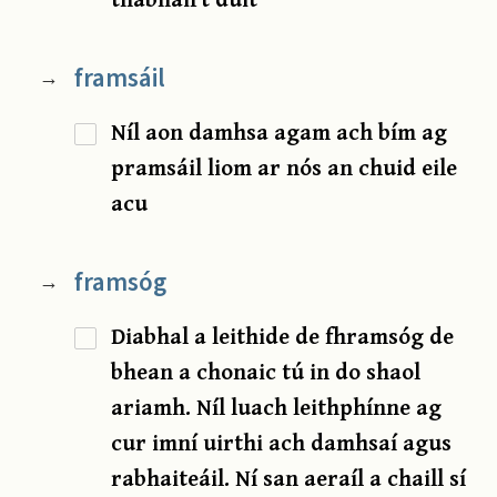
framsáil
→
Níl aon damhsa agam ach bím ag
pramsáil liom ar nós an chuid eile
acu
framsóg
→
Diabhal a leithide de fhramsóg de
bhean a chonaic tú in do shaol
ariamh. Níl luach leithphínne ag
cur imní uirthi ach damhsaí agus
rabhaiteáil. Ní san aeraíl a chaill sí