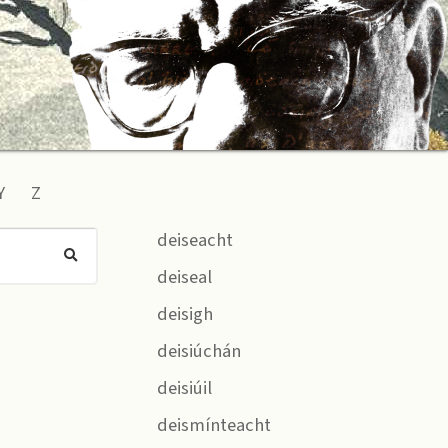
Y
Z
deiseacht
deiseal
deisigh
deisiúchán
deisiúil
deismínteacht