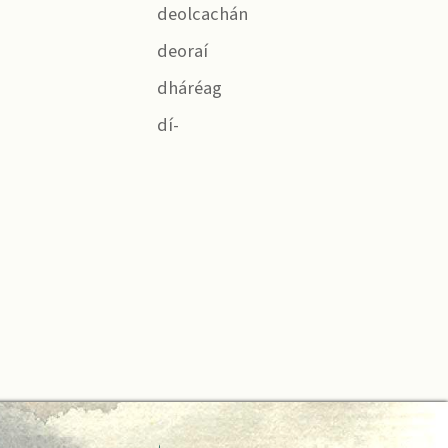
deolcachán
deoraí
dháréag
dí-