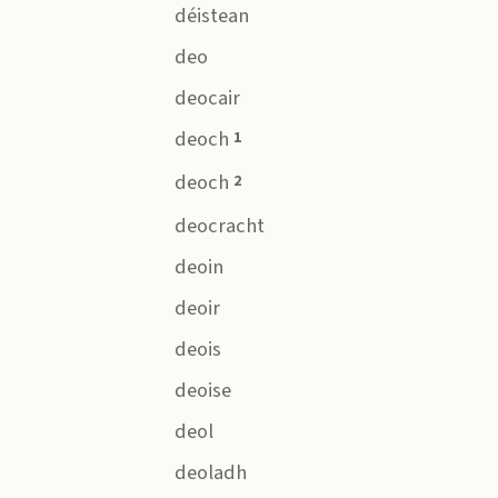
déistean
deo
deocair
deoch
1
deoch
2
deocracht
deoin
deoir
deois
deoise
deol
deoladh