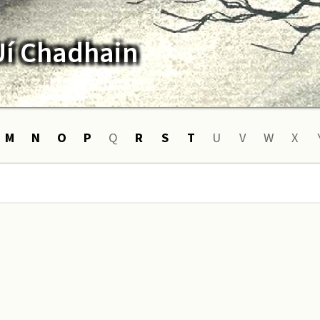
Uí Chadhain
M
N
O
P
Q
R
S
T
U
V
W
X