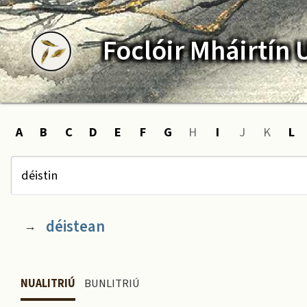
Foclóir
Mháirtín
A
B
C
D
E
F
G
H
I
J
K
L
déistean
→
NUALITRIÚ
BUNLITRIÚ