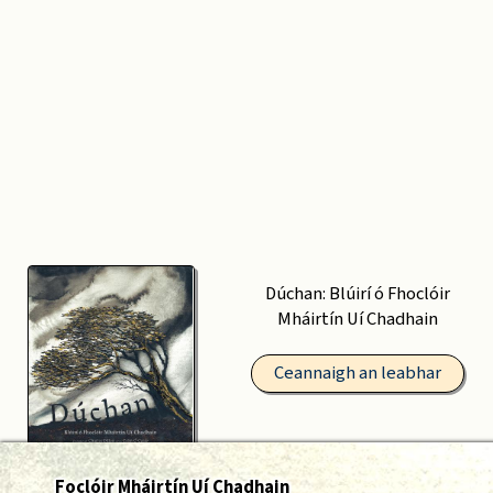
Dúchan: Blúirí ó Fhoclóir
Mháirtín Uí Chadhain
Ceannaigh an leabhar
Foclóir Mháirtín Uí Chadhain