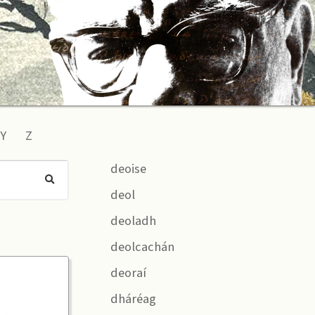
Y
Z
deoise
deol
deoladh
deolcachán
deoraí
dháréag