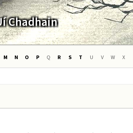
Uí Chadhain
M
N
O
P
Q
R
S
T
U
V
W
X