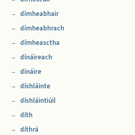
dímheabhair
→
dímheabhrach
→
dímheasctha
→
dínáireach
→
dínáire
→
díshláinte
→
díshláintiúil
→
díth
→
díthrá
→