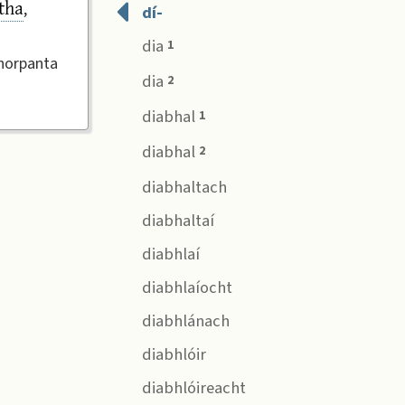
tha
,
dí-
dia
1
chorpanta
dia
2
diabhal
1
diabhal
2
diabhaltach
diabhaltaí
diabhlaí
diabhlaíocht
diabhlánach
diabhlóir
diabhlóireacht