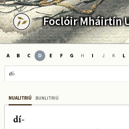
Foclóir
Mháirtín
A
B
C
D
E
F
G
H
I
J
K
L
NUALITRIÚ
BUNLITRIÚ
dí-