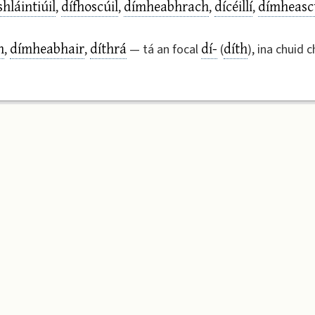
shláintiúil
dífhoscúil
dímheabhrach
dícéillí
dímheasc
,
,
,
,
h
dímheabhair
díthrá
dí-
díth
,
,
— tá an focal
(
), ina chuid 