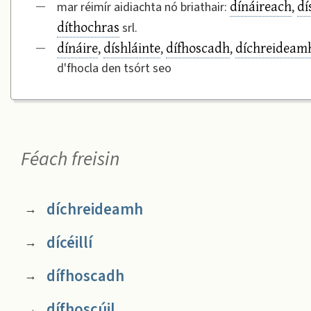
dínáireach
dí
—
mar réimír aidiachta nó briathair:
,
díthochras
srl.
dínáire
díshláinte
dífhoscadh
díchreideam
—
,
,
,
d'fhocla den tsórt seo
Féach freisin
díchreideamh
→
dícéillí
→
dífhoscadh
→
dífhoscúil
→