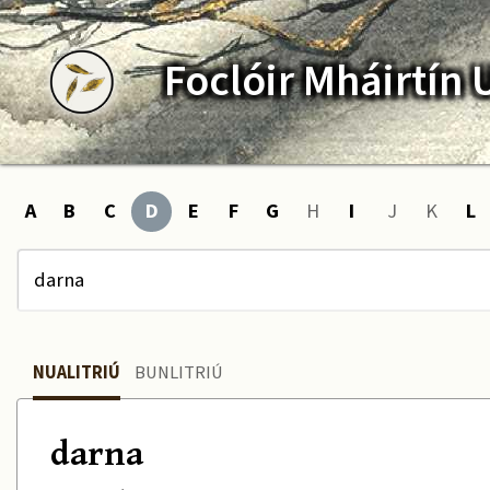
Foclóir
Mháirtín
A
B
C
D
E
F
G
H
I
J
K
L
NUALITRIÚ
BUNLITRIÚ
darna