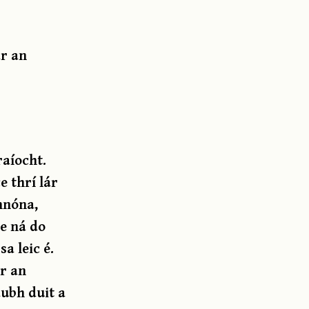
ar an
raíocht.
 thrí lár
thnóna,
te ná do
a leic é.
ir an
ubh duit a