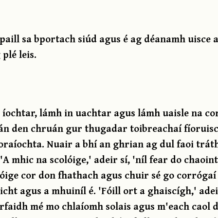
paill sa bportach siúd agus é ag déanamh uisce 
plé leis.
 íochtar, lámh in uachtar agus lámh uaisle na co
n den chruán gur thugadar toibreachaí fíoruisce
oraíochta. Nuair a bhí an ghrian ag dul faoi trá
A mhic na scolóige,' adeir sí, 'níl fear do chaoin
olóige cor don fhathach agus chuir sé go corrógaí s
cht agus a mhuiníl é. 'Fóill ort a ghaiscígh,' ade
rfaidh mé mo chlaíomh solais agus m'each caol d