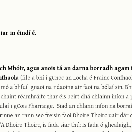
ar in éindí é.
ch Mhóir, agus anois tá an darna borradh agam f
onfhaola
(file a bhí i gCnoc an Locha é Frainc Confhaol
mó a bhfuil gnaoi na ndaoine air faoi na bólaí sin. Bh
 chaint réamhráite thar éis beirt dhá chlainn iníon a
laí i gCois Fharraige. 'Siad an chlann iníon na borraí
 rinne an rann seo freisin faoi Dhoire Thoirc uair dár
A Dhoire Thoirc, is fada siar thú; Is fada ó ghealaigh,