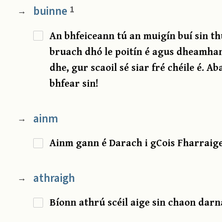
buinne
1
→
An bhfeiceann tú an muigín buí sin th
bruach dhó le poitín é agus dheamhan
dhe, gur scaoil sé siar fré chéile é. 
bhfear sin!
ainm
→
Ainm gann é Darach i gCois Fharraige
athraigh
→
Bíonn athrú scéil aige sin chaon darna