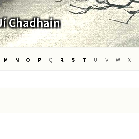
Uí Chadhain
M
N
O
P
Q
R
S
T
U
V
W
X