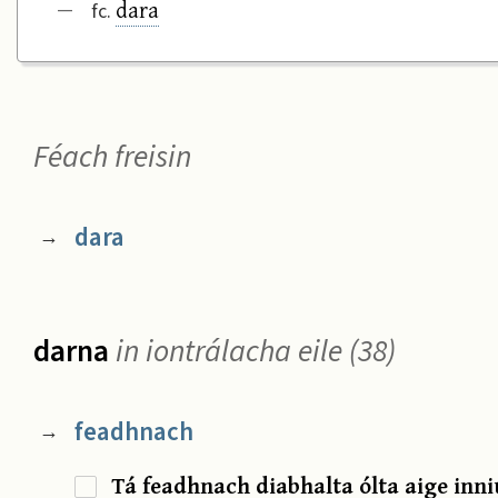
dara
—
fc.
Féach freisin
dara
→
darna
in iontrálacha eile (38)
feadhnach
→
Tá feadhnach diabhalta ólta aige inn