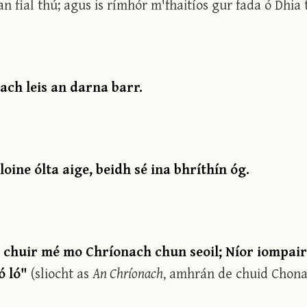
n fial thú; agus is rímhór m'fhaitíos gur fada ó Dhia 
ach leis an darna barr.
oine ólta aige, beidh sé ina bhríthín óg.
 chuir mé mo Chríonach chun seoil; Níor iompair 
ó ló"
(sliocht as
An Chríonach
, amhrán de chuid Chon