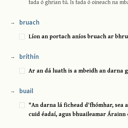
fada ó ghrian tú. Is fada ó oineach na mba
bruach
→
Líon an portach aníos bruach ar bhru
bríthín
→
Ar an dá luath is a mbeidh an darna gl
buail
→
"An darna lá fichead d'fhómhar, sea a
cuid éadaí, agus bhuaileamar Árainn 