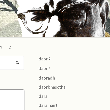
Y
Z
daor
2
daor
3
daoradh
daorbhasctha
dara
dara hairt