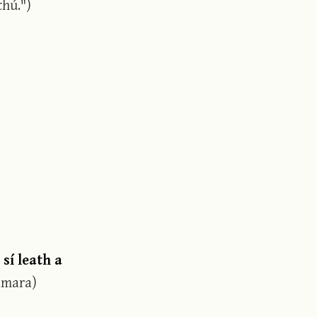
thú.")
sí leath a
amara)