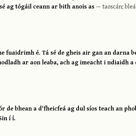
 sé ag tógáil ceann ar bith anois as
— taoscán; ble
he fuaidrimh é. Tá sé de gheis air gan an darna bé
odladh ar aon leaba, ach ag imeacht i ndiaidh a
ór de bhean a d'fheicfeá ag dul síos teach an pho
n í í.