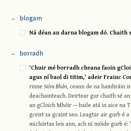
blogam
→
Ná déan an darna blogam dó. Chaith si
borradh
→
'Chuir mé borradh cheana faoin gCloi
agus ní baol di titim,' adeir Frainc C
rinne
Nóra Bhán
, ceann de na hamhráin is 
deachainteach. Deirtear gur chaith sé an
an gCloich Mhóir — baile atá in aice na Tu
gceist sa gcaint seo. Leagtar air gurb é a
míchórtas leis ann, ach ní móide gurb é: "