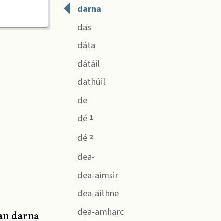
darna
das
dáta
dátáil
dathúil
de
dé
1
dé
2
dea-
dea-aimsir
dea-aithne
dea-amharc
 an darna