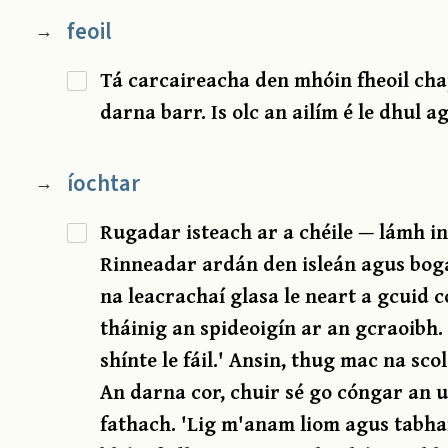
feoil
→
Tá carcaireacha den mhóin fheoil cha
darna barr. Is olc an ailím é le dhul ag 
íochtar
→
Rugadar isteach ar a chéile — lámh in
Rinneadar ardán den isleán agus bogá
na leacrachaí glasa le neart a gcuid c
tháinig an spideoigín ar an gcraoibh. '
shínte le fáil.' Ansin, thug mac na sc
An darna cor, chuir sé go cóngar an ui
fathach. 'Lig m'anam liom agus tabha