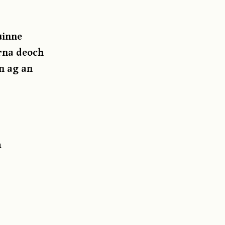
uinne
arna deoch
ín ag an
a