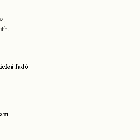
a,
ith.
icfeá fadó
gam