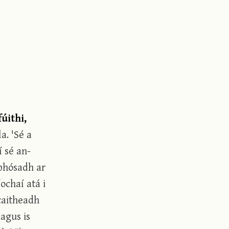
úithi,
a. 'Sé a
í sé an-
 phósadh ar
ochaí atá i
 caitheadh
 agus is