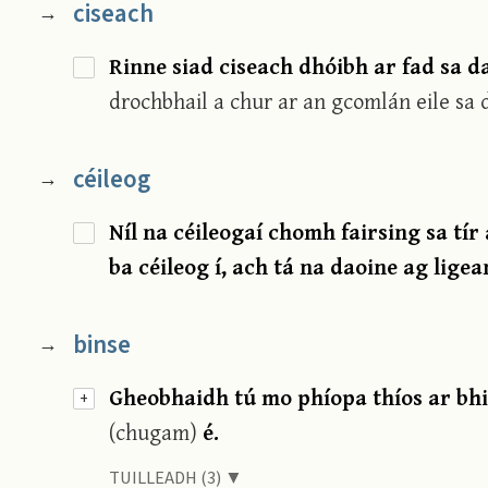
ciseach
→
Rinne siad ciseach dhóibh ar fad sa 
drochbhail a chur ar an gcomlán eile sa 
céileog
→
Níl na céileogaí chomh fairsing sa tír
ba céileog í, ach tá na daoine ag lige
binse
→
Gheobhaidh tú mo phíopa thíos ar bhin
+
(chugam)
é.
TUILLEADH (3) ▼