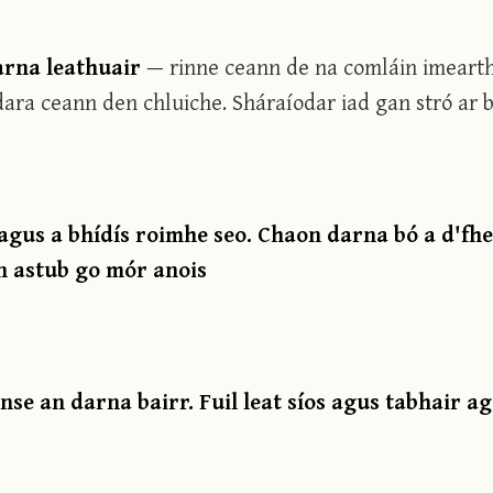
darna leathuair
— rinne ceann de na comláin imearth
dara ceann den chluiche. Sháraíodar iad gan stró ar b
 agus a bhídís roimhe seo. Chaon darna bó a d'fhe
an astub go mór anois
se an darna bairr. Fuil leat síos agus tabhair a