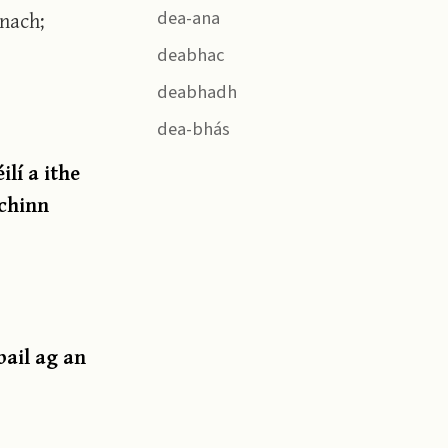
ánach;
dea-ana
deabhac
deabhadh
dea-bhás
ilí a ithe
 chinn
bail ag an