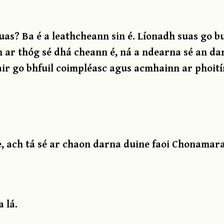
uas? Ba é a leathcheann sin é. Líonadh suas go b
 ar thóg sé dhá cheann é, ná a ndearna sé an d
Abair go bhfuil coimpléasc agus acmhainn ar phoit
, ach tá sé ar chaon darna duine faoi Chonamar
 lá.