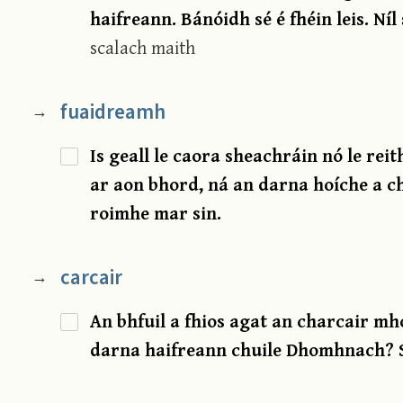
haifreann. Bánóidh sé é fhéin leis. Níl
scalach maith
fuaidreamh
→
Is geall le caora sheachráin nó le reit
ar aon bhord, ná an darna hoíche a ch
roimhe mar sin.
carcair
→
An bhfuil a fhios agat an charcair mh
darna haifreann chuile Dhomhnach? Si