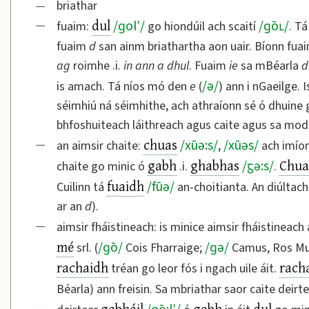
—
briathar
dul
—
/
ɡol′
/
/
ɡōʟ
/
fuaim:
go hiondúil ach scaití
. Tá
fuaim
d
san ainm briathartha aon uair. Bíonn fua
ag
roimhe .i.
in ann a dhul
. Fuaim
ie
sa mBéarla
d
/
ə
/
is amach. Tá níos mó den
e
(
) ann i nGaeilge. 
séimhiú ná séimhithe, ach athraíonn sé ó dhuine
bhfoshuiteach láithreach agus caite agus sa mod
chuas
—
/
xūə:s
/
/
xūəs
/
an aimsir chaite:
,
ach imío
gabh
ghabhas
Chua
/
ᵹə:s
/
chaite go minic ó
.i.
.
fuaidh
/
fūə
/
Cuilinn tá
an-choitianta. An diúltach 
ar an
d
).
—
aimsir fháistineach: is minice aimsir fháistineac
mé
/
ɡō
/
/
ɡə
/
srl. (
Cois Fharraige;
Camus, Ros Muc 
rachaidh
rach
tréan go leor fós i ngach uile áit.
Béarla) ann freisin. Sa mbriathar saor caite deirt
gabháil
gabh
dul
—