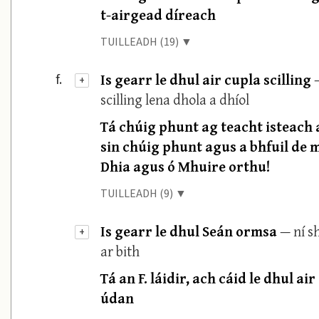
t-airgead díreach
TUILLEADH (19) ▼
Is gearr le dhul air cupla scilling
f.
+
scilling lena dhola a dhíol
Tá chúig phunt ag teacht isteach 
sin chúig phunt agus a bhfuil de 
Dhia agus ó Mhuire orthu!
TUILLEADH (9) ▼
Is gearr le dhul Seán ormsa
— ní s
+
ar bith
Tá an F. láidir, ach cáid le dhul a
údan