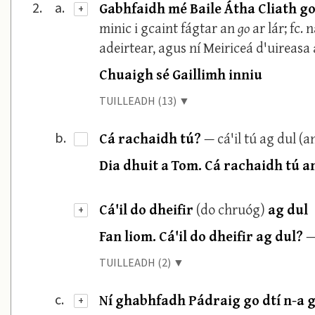
Gabhfaidh mé Baile Átha Cliath g
2.
a.
+
minic i gcaint fágtar an
go
ar lár; fc.
adeirtear, agus ní Meiriceá d'uireasa
Chuaigh sé Gaillimh inniu
TUILLEADH (13) ▼
Cá rachaidh tú?
— cá'il tú ag dul (
b.
·
Dia dhuit a Tom. Cá rachaidh tú an
Cá'il do dheifir
(do chruóg)
ag dul
+
Fan liom. Cá'il do dheifir ag dul?
—
TUILLEADH (2) ▼
Ní ghabhfadh Pádraig go dtí n-a g
c.
+