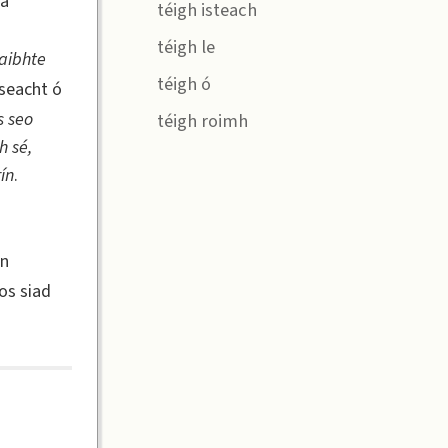
ha
téigh isteach
téigh le
aibhte
téigh ó
iseacht ó
s seo
téigh roimh
h sé,
ín
.
nn
os siad