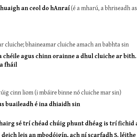
chuaigh an ceol do hAnraí
(é a mharú, a bhriseadh as
r cluiche; bhaineamar cluiche amach an babhta sin
a chéile agus chinn orainne a dhul cluiche ar bith.
a fháil
cúig cinn liom (i mbáire binne nó cluiche mar sin)
s buaileadh é ina dhiaidh sin
hairg sé trí chéad chúig phunt dhéag is trí fichid 
deich leis an mbodóigín, ach ní scarfadh S. léithe