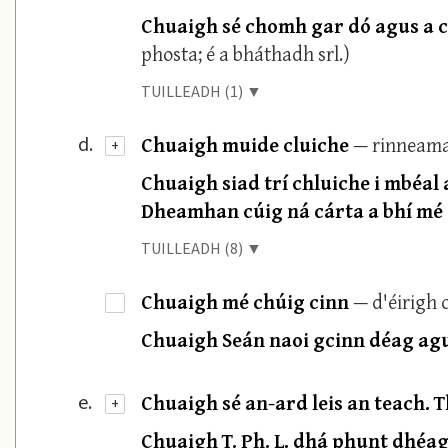
Chuaigh sé chomh gar dó agus a 
phosta; é a bháthadh srl.)
TUILLEADH (1) ▼
Chuaigh muide cluiche
— rinneama
d.
+
Chuaigh siad trí chluiche i mbéal 
Dheamhan cúig ná cárta a bhí mé 
TUILLEADH (8) ▼
Chuaigh mé chúig cinn
— d'éirigh 
·
Chuaigh Seán naoi gcinn déag agu
Chuaigh sé an-ard leis an teach. T
e.
+
Chuaigh T. Ph. L. dhá phunt dhéag 