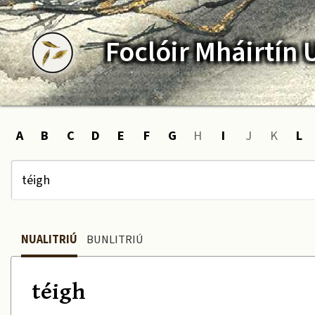
Foclóir
Mháirtín
A
B
C
D
E
F
G
H
I
J
K
L
NUALITRIÚ
BUNLITRIÚ
téigh