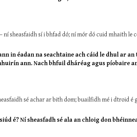
— ní sheasfaidh sí i bhfad dó; ní mór dó cuid mhaith le c
ann in éadan na seachtaine ach cáid le dhul ar an
mhuirín ann. Nach bhfuil dháréag agus píobaire an
heasfaidh sé achar ar bith dom; buailfidh mé i dtroid é 
ir siúd é? Ní sheasfadh sé ala an chloig don bhéinne