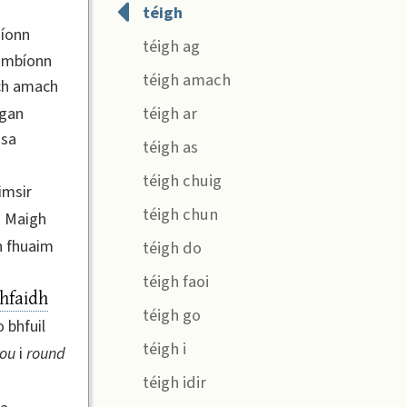
téigh
híonn
téigh ag
h mbíonn
téigh amach
ach amach
téigh ar
 gan
 sa
téigh as
téigh chuig
imsir
téigh chun
 i Maigh
n fhuaim
téigh do
téigh faoi
hfaidh
téigh go
 bhfuil
téigh i
ou
i
round
téigh idir