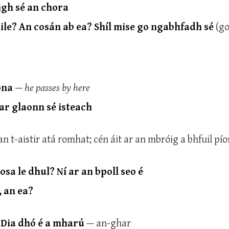
igh sé an chora
ile? An cosán ab ea? Shíl mise go ngabhfadh sé
(g
nóna
—
he passes by here
ar glaonn sé isteach
 an t-aistir atá romhat; cén áit ar an mbróig a bhfuil pío
osa le dhul? Ní ar an bpoll seo é
, an ea?
 Dia dhó é a mharú
— an-ghar