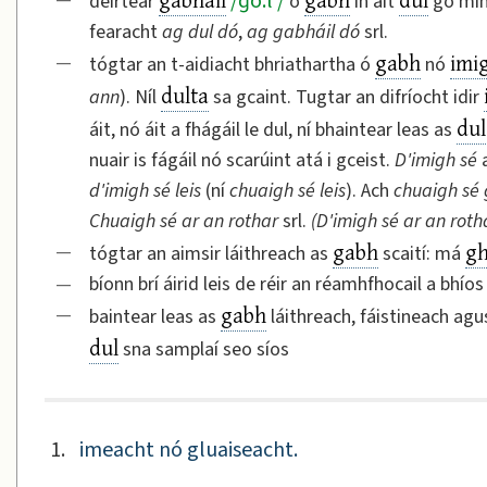
/
ɡō:l′
/
deirtear
ó
in áit
go mini
fearacht
ag dul dó
,
ag gabháil dó
srl.
gabh
imi
—
tógtar an t-aidiacht bhriathartha ó
nó
dulta
ann
). Níl
sa gcaint. Tugtar an difríocht idir
dul
áit, nó áit a fhágáil le dul, ní bhaintear leas as
nuair is fágáil nó scarúint atá i gceist.
D'imigh sé
a
d'imigh sé leis
(ní
chuaigh sé leis
). Ach
chuaigh sé 
Chuaigh sé ar an rothar
srl.
(D'imigh sé ar an roth
gabh
g
—
tógtar an aimsir láithreach as
scaití: má
—
bíonn brí áirid leis de réir an réamhfhocail a bhío
gabh
—
baintear leas as
láithreach, fáistineach agu
dul
sna samplaí seo síos
1.
imeacht nó gluaiseacht.