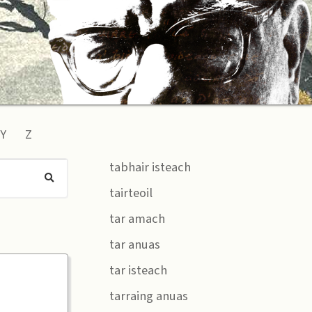
Y
Z
tabhair isteach
tairteoil
tar amach
tar anuas
tar isteach
tarraing anuas