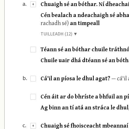
Chuaigh sé an bóthar. Ní dheacha
a.
+
Cén bealach a ndeachaigh sé abha
rachadh sé)
an timpeall
TUILLEADH (12) ▼
Téann sé an bóthar chuile tráth
·
Chuile uair dhá dtéann sé an bóth
Cá'il an píosa le dhul agat?
— cá'il
b.
·
Cén áit ar do bhríste a bhfuil an pí
·
Ag binn an tí atá an stráca le dhul
Chuaigh sé fhoisceacht mbeannaí
c.
+