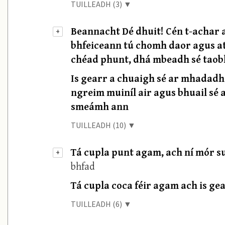
TUILLEADH (3) ▼
Beannacht Dé dhuit! Cén t-achar 
+
bhfeiceann tú chomh daor agus atá
chéad phunt, dhá mbeadh sé taobh
Is gearr a chuaigh sé ar mhadadh J
ngreim muiníl air agus bhuail sé a
smeámh ann
TUILLEADH (10) ▼
Tá cupla punt agam, ach ní mór suí
+
bhfad
Tá cupla coca féir agam ach is gea
TUILLEADH (6) ▼