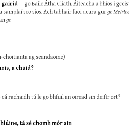
o gairid
— go Baile Átha Cliath. Áiteacha a bhíos i gceis
 na samplaí seo síos. Ach tabhair faoi deara gur
go Meiric
 an
go
an-choitianta ag seandaoine)
ois, a chuid?
 cá rachaidh tú le go bhfuil an oiread sin deifir ort?
hlúine, tá sé chomh mór sin