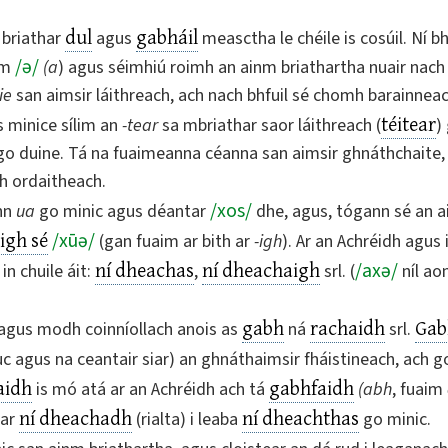
dul
gabháil
 briathar
agus
measctha le chéile is cosúil. Ní b
/
ə
/
im
(a
) agus séimhiú roimh an ainm briathartha nuair nac
ie
san aimsir láithreach, ach nach bhfuil sé chomh barainne
téitear
Is minice sílim an
-tear
sa mbriathar saor láithreach (
)
 go duine. Tá na fuaimeanna céanna san aimsir ghnáthchaite,
h ordaitheach.
/
xos
/
nn
ua
go minic agus déantar
dhe, agus, tógann sé an a
igh sé
/
xūə
/
(gan fuaim ar bith ar
-igh
). Ar an Achréidh agus
ní dheachas
ní dheachaigh
/
axə
/
in chuile áit:
,
srl. (
níl ao
gabh
rachaidh
Gab
h agus modh coinníollach anois as
ná
srl.
agus na ceantair siar) an ghnáthaimsir fháistineach, ach go
aidh
gabhfaidh
is mó atá ar an Achréidh ach tá
(abh
, fuaim
ní dheachadh
ní dheachthas
ear
(rialta) i leaba
go minic.