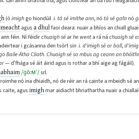
c san ainm briathartha, agus cloistear an dá rud i leaganac
gh
(ó
imigh
go hiondúil .i.
tá sé imithe ann
, nó
tá sé gafa
nó
g
imeacht
a dhul
agus
faoi deara: nuair a bhíos an chiall glua
ann féin. Ní féidir
chuaigh sé
ar
he went
a rá ná
chuaigh sé a
deirtear i gcásanna den tsórt sin .i.
d'imigh sé ar ball
,
d'imig
go Baile Átha Cliath
.
Chuaigh sé sa mbus ag ceann an bhóithr
ar
— d'fhága sé áit áirid agus is rothar a bhí aige ag fágáil).
habhaim
/
ɡō:ᴍ′
/
srl.
s roimhe nó ina dhiaidh, nó de réir an rá cainte a mbeidh sé a
imigh
s caite, agus
mar aidiacht bhriathartha nuair a chiallaí