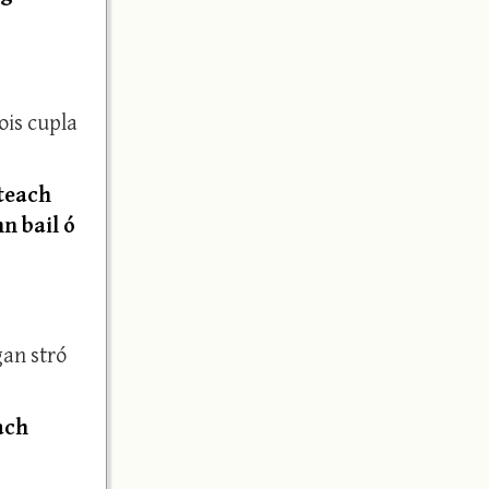
ois cupla
 teach
n bail ó
gan stró
ach