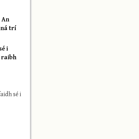
. An
ná trí
é i
 raibh
aidh sé i