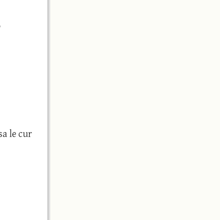
o
sa le cur