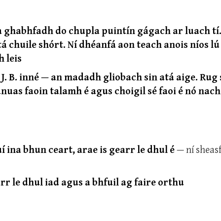
a ghabhfadh do chupla puintín gágach ar luach tí
 chuile shórt. Ní dhéanfá aon teach anois níos lú 
 leis
. B. inné — an madadh gliobach sin atá aige. Rug s
nuas faoin talamh é agus choigil sé faoi é nó nach
 ina bhun ceart, arae is gearr le dhul é
— ní sheasf
rr le dhul iad agus a bhfuil ag faire orthu