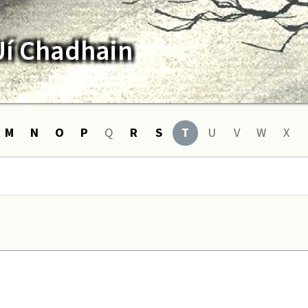
Uí Chadhain
M
N
O
P
Q
R
S
T
U
V
W
X