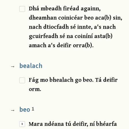
Dhá mbeadh firéad againn,
dheamhan coinicéar beo aca(b) sin,
nach dtiocfadh sé innte, a's nach
gcuirfeadh sé na coiníní asta(b)
amach a's deifir orra(b).
bealach
→
Fág mo bhealach go beo. Tá deifir
orm.
beo
1
→
Mara ndéana tú deifir, ní bhéarfa
+