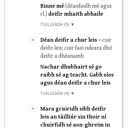
Rinne mé
(déanfaidh mé agus
rl.)
deifir mhaith abhaile
TUILLEADH (5) ▼
Déan deifir a chur leis
= cuir
+
deifir leis; cuir faoi ndeara dhó
deifir a dhéanamh
Nachar dhubhairt sé go
raibh sé ag teacht. Gabh síos
agus déan deifir a chur leis
TUILLEADH (4) ▼
Mara gcuiridh sibh deifir
+
leis an táilliúr sin thoir ní
chuirfidh sé aon-ghreim in