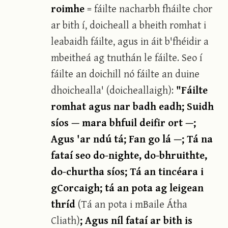
roimhe
= fáilte nacharbh fháilte chor
ar bith í, doicheall a bheith romhat i
leabaidh fáilte, agus in áit b'fhéidir a
mbeitheá ag tnuthán le fáilte. Seo í
fáilte an doichill nó fáilte an duine
dhoichealla' (doicheallaigh):
"Fáilte
romhat agus nar badh eadh; Suidh
síos — mara bhfuil deifir ort —;
Agus 'ar ndú tá; Fan go lá —; Tá na
fataí seo do-nighte, do-bhruithte,
do-churtha síos; Tá an tincéara i
gCorcaigh; tá an pota ag leigean
thríd
(Tá an pota i mBaile Átha
Cliath)
; Agus níl fataí ar bith is