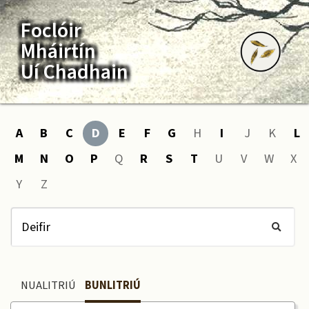
Foclóir
Mháirtín
Uí Chadhain
A
B
C
D
E
F
G
H
I
J
K
L
M
N
O
P
Q
R
S
T
U
V
W
X
Y
Z
NUALITRIÚ
BUNLITRIÚ