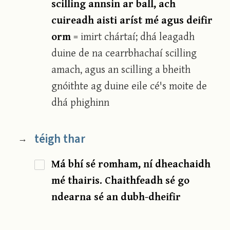
scilling annsin ar ball, ach
cuireadh aisti aríst mé agus deifir
orm
= imirt chártaí; dhá leagadh
duine de na cearrbhachaí scilling
amach, agus an scilling a bheith
gnóithte ag duine eile cé's moite de
dhá phighinn
téigh thar
→
Má bhí sé romham, ní dheachaidh
mé thairis. Chaithfeadh sé go
ndearna sé an dubh-dheifir