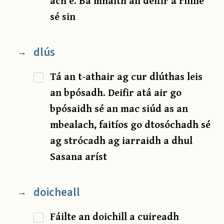
ach é. Ba mhaith an deifir a rinne
sé sin
dlús
→
Tá an t-athair ag cur dlúthas leis
an bpósadh. Deifir atá air go
bpósaidh sé an mac siúd as an
mbealach, faitíos go dtosóchadh sé
ag strócadh ag iarraidh a dhul
Sasana aríst
doicheall
→
Fáilte an doichill a cuireadh