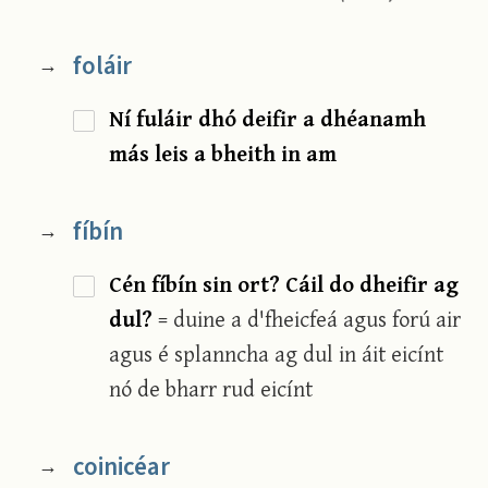
foláir
→
Ní fuláir dhó deifir a dhéanamh
más leis a bheith in am
fíbín
→
Cén fíbín sin ort? Cáil do dheifir ag
dul?
= duine a d'fheicfeá agus forú air
agus é splanncha ag dul in áit eicínt
nó de bharr rud eicínt
coinicéar
→