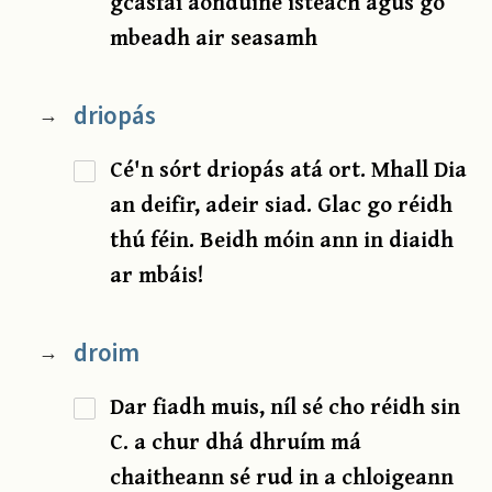
gcasfaí aonduine isteach agus go
mbeadh air seasamh
driopás
→
Cé'n sórt driopás atá ort. Mhall Dia
an deifir, adeir siad. Glac go réidh
thú féin. Beidh móin ann in diaidh
ar mbáis!
droim
→
Dar fiadh muis, níl sé cho réidh sin
C. a chur dhá dhruím má
chaitheann sé rud in a chloigeann