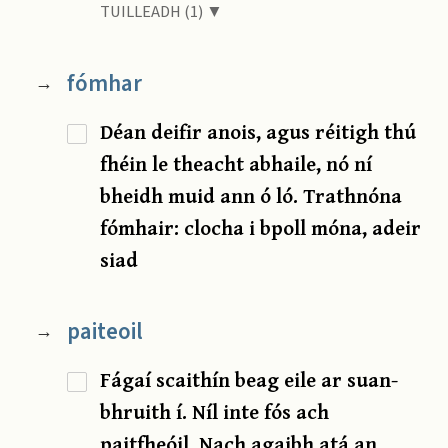
TUILLEADH (1) ▼
fómhar
→
Déan deifir anois, agus réitigh thú
fhéin le theacht abhaile, nó ní
bheidh muid ann ó ló. Trathnóna
fómhair: clocha i bpoll móna, adeir
siad
paiteoil
→
Fágaí scaithín beag eile ar suan-
bhruith í. Níl inte fós ach
paitfheóil. Nach agaibh atá an