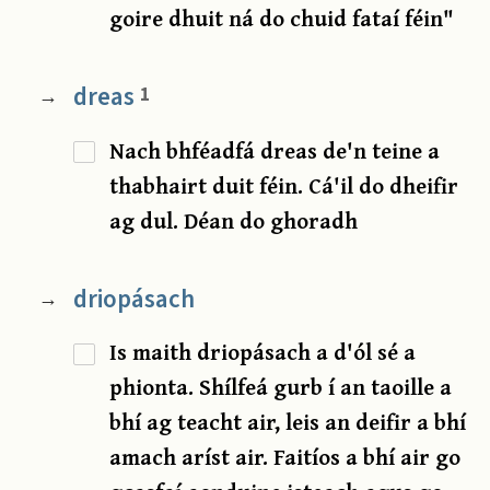
goire dhuit ná do chuid fataí féin"
dreas
1
→
Nach bhféadfá dreas de'n teine a
thabhairt duit féin. Cá'il do dheifir
ag dul. Déan do ghoradh
driopásach
→
Is maith driopásach a d'ól sé a
phionta. Shílfeá gurb í an taoille a
bhí ag teacht air, leis an deifir a bhí
amach aríst air. Faitíos a bhí air go