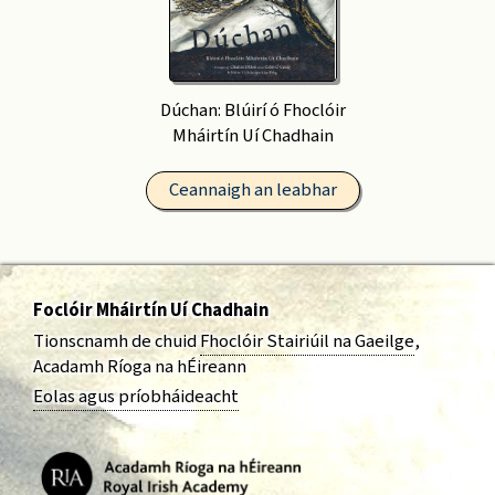
Dúchan: Blúirí ó Fhoclóir
Mháirtín Uí Chadhain
Ceannaigh an leabhar
Foclóir Mháirtín Uí Chadhain
Tionscnamh de chuid
Fhoclóir Stairiúil na Gaeilge
,
Acadamh Ríoga na hÉireann
Eolas agus príobháideacht