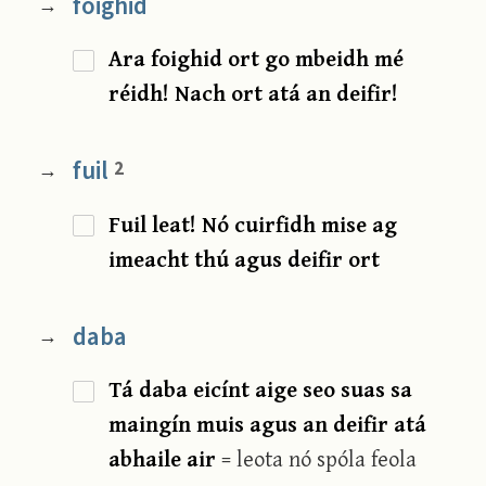
foighid
→
Ara foighid ort go mbeidh mé
réidh! Nach ort atá an deifir!
fuil
2
→
Fuil leat! Nó cuirfidh mise ag
imeacht thú agus deifir ort
daba
→
Tá daba eicínt aige seo suas sa
maingín muis agus an deifir atá
abhaile air
= leota nó spóla feola