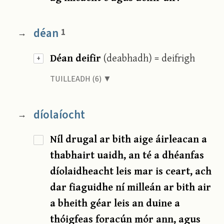
déan
1
→
Déan deifir
(deabhadh) = deifrigh
+
TUILLEADH (6) ▼
díolaíocht
→
Níl drugal ar bith aige áirleacan a
thabhairt uaidh, an té a dhéanfas
díolaidheacht leis mar is ceart, ach
dar fiaguidhe ní milleán ar bith air
a bheith géar leis an duine a
thóigfeas foracún mór ann, agus