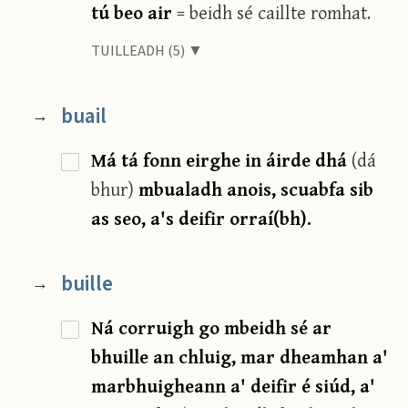
tú beo air
= beidh sé caillte romhat.
TUILLEADH (5) ▼
buail
→
Má tá fonn eirghe in áirde dhá
(dá
bhur)
mbualadh anois, scuabfa sib
as seo, a's deifir orraí(bh).
buille
→
Ná corruigh go mbeidh sé ar
bhuille an chluig, mar dheamhan a'
marbhuigheann a' deifir é siúd, a'