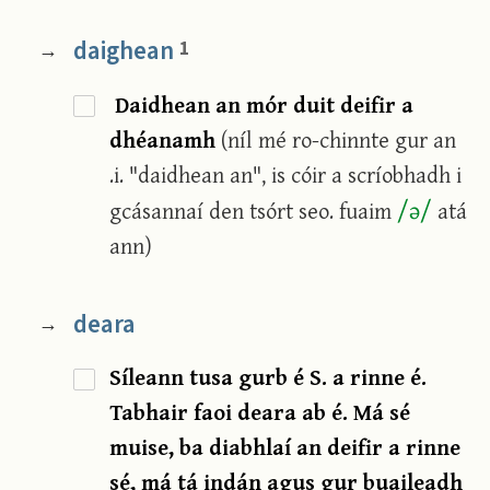
daighean
1
→
Daidhean an mór duit deifir a
dhéanamh
(níl mé ro-chinnte gur an
.i. "daidhean an", is cóir a scríobhadh i
/
ə
/
gcásannaí den tsórt seo. fuaim
atá
ann)
deara
→
Síleann tusa gurb é S. a rinne é.
Tabhair faoi deara ab é. Má sé
muise, ba diabhlaí an deifir a rinne
sé, má tá indán agus gur buaileadh