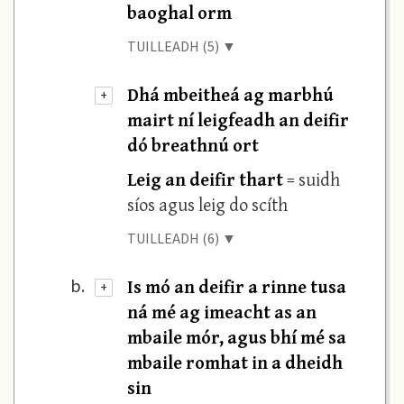
baoghal orm
TUILLEADH (5) ▼
Dhá mbeitheá ag marbhú
+
mairt ní leigfeadh an deifir
dó breathnú ort
Leig an deifir thart
= suidh
síos agus leig do scíth
TUILLEADH (6) ▼
Is mó an deifir a rinne tusa
b.
+
ná mé ag imeacht as an
mbaile mór, agus bhí mé sa
mbaile romhat in a dheidh
sin