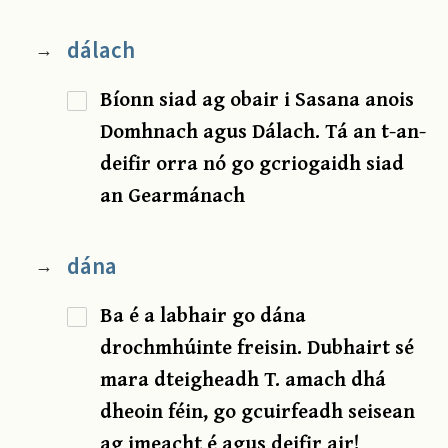
dálach
→
Bíonn siad ag obair i Sasana anois
Domhnach agus Dálach. Tá an t-an-
deifir orra nó go gcriogaidh siad
an Gearmánach
dána
→
Ba é a labhair go dána
drochmhúinte freisin. Dubhairt sé
mara dteigheadh T. amach dhá
dheoin féin, go gcuirfeadh seisean
ag imeacht é agus deifir air!