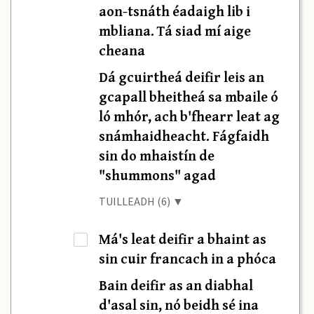
aon-tsnáth éadaigh lib i
mbliana. Tá siad mí aige
cheana
Dá gcuirtheá deifir leis an
gcapall bheitheá sa mbaile ó
ló mhór, ach b'fhearr leat ag
snámhaidheacht. Fágfaidh
sin do mhaistín de
"shummons" agad
TUILLEADH (6) ▼
Má's leat deifir a bhaint as
·
sin cuir francach in a phóca
Bain deifir as an diabhal
d'asal sin, nó beidh sé ina