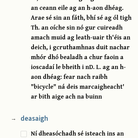
an ceann eile ag an h-aon dhéag.
Arae sé sin an fáth, bhí sé ag ól tigh
Th. an oíche sin nó gur cuireadh
amach muid ag leath-uair th'éis an
deich, i gcruthamhnas duit nachar
mhór dhó bealadh a chur faoin a
ioscadaí le bheith i nD. L. ag an h-
aon dhéag: fear nach raibh
"bicycle" ná deis marcaigheacht'
ar bith aige ach na buinn
deasaigh
→
Ní dheasóchadh sé isteach ins an