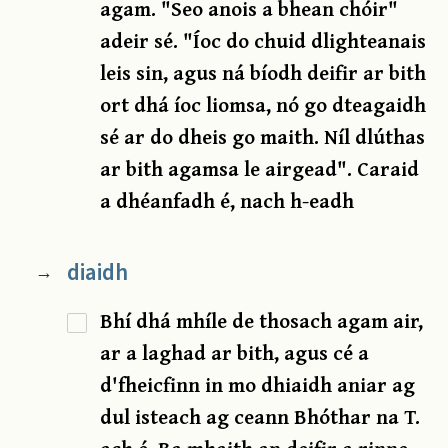
agam. "Seo anois a bhean chóir"
adeir sé. "Íoc do chuid dlighteanais
leis sin, agus ná bíodh deifir ar bith
ort dhá íoc liomsa, nó go dteagaidh
sé ar do dheis go maith. Níl dlúthas
ar bith agamsa le airgead". Caraid
a dhéanfadh é, nach h-eadh
diaidh
→
Bhí dhá mhíle de thosach agam air,
ar a laghad ar bith, agus cé a
d'fheicfinn in mo dhiaidh aniar ag
dul isteach ag ceann Bhóthar na T.