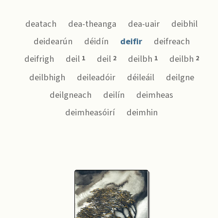
deatach
dea-theanga
dea-uair
deibhil
deidearún
déidín
deifir
deifreach
deifrigh
deil
deil
deilbh
deilbh
1
2
1
2
deilbhigh
deileadóir
déileáil
deilgne
deilgneach
deilín
deimheas
deimheasóirí
deimhin