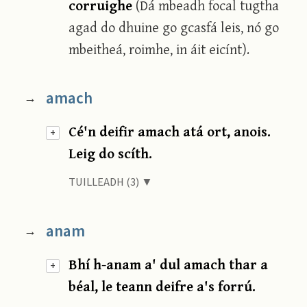
corruighe
(Dá mbeadh focal tugtha
agad do dhuine go gcasfá leis, nó go
mbeitheá, roimhe, in áit eicínt).
amach
→
Cé'n deifir amach atá ort, anois.
+
Leig do scíth.
TUILLEADH (3) ▼
anam
→
Bhí h-anam a' dul amach thar a
+
béal, le teann deifre a's forrú.