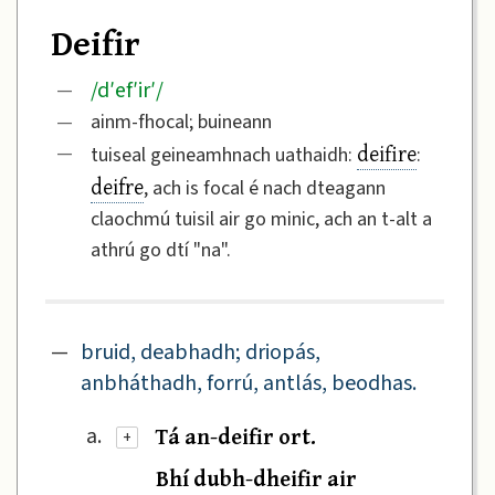
Deifir
/
d′ef′ir′
/
—
—
ainm-fhocal; buineann
deifire
—
tuiseal geineamhnach uathaidh:
:
deifre
, ach is focal é nach dteagann
claochmú tuisil air go minic, ach an t-alt a
athrú go dtí "na".
—
bruid, deabhadh; driopás,
anbháthadh, forrú, antlás, beodhas.
Tá an-deifir ort.
a.
+
Bhí dubh-dheifir air