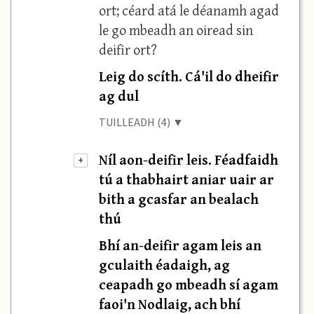
ort; céard atá le déanamh agad
le go mbeadh an oiread sin
deifir ort?
Leig do scíth. Cá'il do dheifir
ag dul
TUILLEADH (4) ▼
Níl aon-deifir leis. Féadfaidh
+
tú a thabhairt aniar uair ar
bith a gcasfar an bealach
thú
Bhí an-deifir agam leis an
gculaith éadaigh, ag
ceapadh go mbeadh sí agam
faoi'n Nodlaig, ach bhí