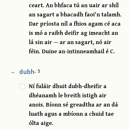
ceart. An bhfaca tú an uair ar shíl
an sagart a bhacadh faoi'n talamh.
Dar príosta níl a fhios agam cé aca
is mó a raibh deifir ag imeacht an
lá sin air — ar an sagart, nó air
féin. Duine an-intinneamhail é C.
dubh-
5
→
Ní fuláir dhuit dubh-dheifir a
dhéanamh le breith istigh air
anois. Bíonn sé greadtha ar an dá
luath agus a mbíonn a chuid tae
ólta aige.