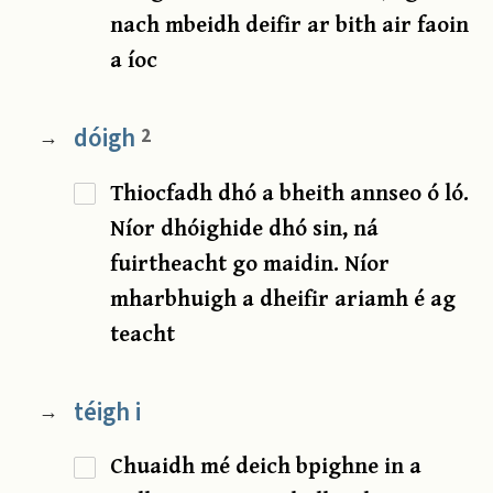
nach mbeidh deifir ar bith air faoin
a íoc
dóigh
2
→
Thiocfadh dhó a bheith annseo ó ló.
Níor dhóighide dhó sin, ná
fuirtheacht go maidin. Níor
mharbhuigh a dheifir ariamh é ag
teacht
téigh i
→
Chuaidh mé deich bpighne in a