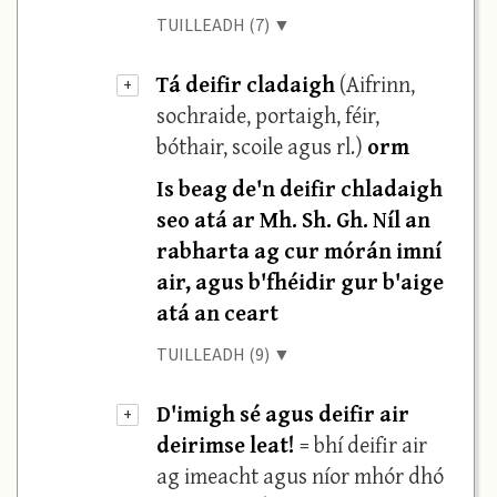
TUILLEADH (7) ▼
Tá deifir cladaigh
(Aifrinn,
+
sochraide, portaigh, féir,
bóthair, scoile agus rl.)
orm
Is beag de'n deifir chladaigh
seo atá ar Mh. Sh. Gh. Níl an
rabharta ag cur mórán imní
air, agus b'fhéidir gur b'aige
atá an ceart
TUILLEADH (9) ▼
D'imigh sé agus deifir air
+
deirimse leat!
= bhí deifir air
ag imeacht agus níor mhór dhó