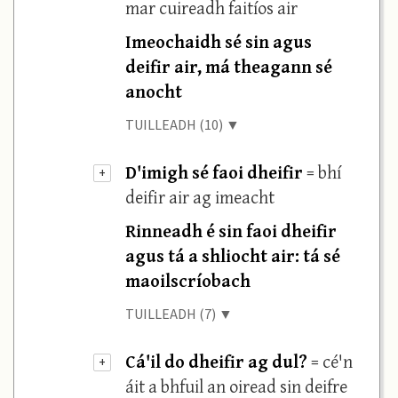
mar cuireadh faitíos air
Imeochaidh sé sin agus
deifir air, má theagann sé
anocht
TUILLEADH (10) ▼
D'imigh sé faoi dheifir
= bhí
+
deifir air ag imeacht
Rinneadh é sin faoi dheifir
agus tá a shliocht air: tá sé
maoilscríobach
TUILLEADH (7) ▼
Cá'il do dheifir ag dul?
= cé'n
+
áit a bhfuil an oiread sin deifre