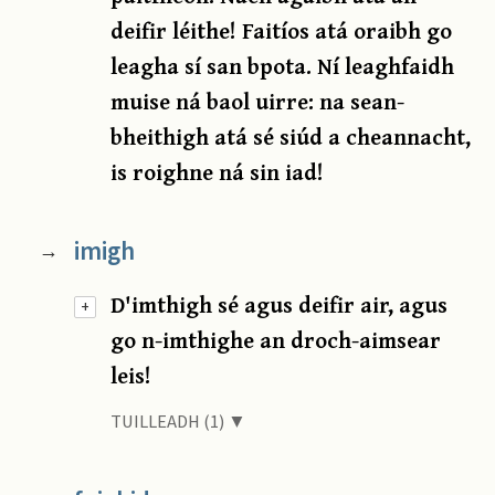
deifir léithe! Faitíos atá oraibh go
leagha sí san bpota. Ní leaghfaidh
muise ná baol uirre: na sean-
bheithigh atá sé siúd a cheannacht,
is roighne ná sin iad!
imigh
→
D'imthigh sé agus deifir air, agus
+
go n-imthighe an droch-aimsear
leis!
TUILLEADH (1) ▼