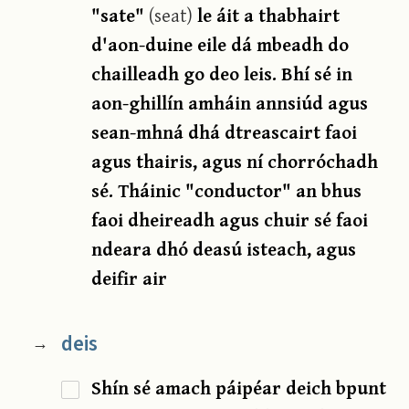
"sate"
(seat)
le áit a thabhairt
d'aon-duine eile dá mbeadh do
chailleadh go deo leis. Bhí sé in
aon-ghillín amháin annsiúd agus
sean-mhná dhá dtreascairt faoi
agus thairis, agus ní chorróchadh
sé. Tháinic "conductor" an bhus
faoi dheireadh agus chuir sé faoi
ndeara dhó deasú isteach, agus
deifir air
deis
→
Shín sé amach páipéar deich bpunt